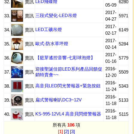
LED飛碟燈
32.
賣訊
6280
05-09
2017-
三段式變化-LED吊燈
33.
賣訊
5971
04-27
2017-
LED工礦吊燈
34.
賣訊
6149
02-17
2017-
歐式-防水草坪燈
35.
賣訊
5284
02-14
2017-
【籃芽遙控音響-七彩球泡燈】
36.
賣訊
5779
01-16
2016-
迎接聖誕佳節LED系列產品回饋促
37.
賣訊
5509
銷特賣會~~
12-20
2016-
高音貝LED閃光警報器+緊急按鈕
38.
賣訊
5343
11-24
2016-
扁式警報喇叭DC3~12V
39.
賣訊
5133
11-18
2016-
KS-995-12VL4 高音貝閃燈警報器
40.
賣訊
5115
11-18
所有共
106
項
[1]
[2]
[3]