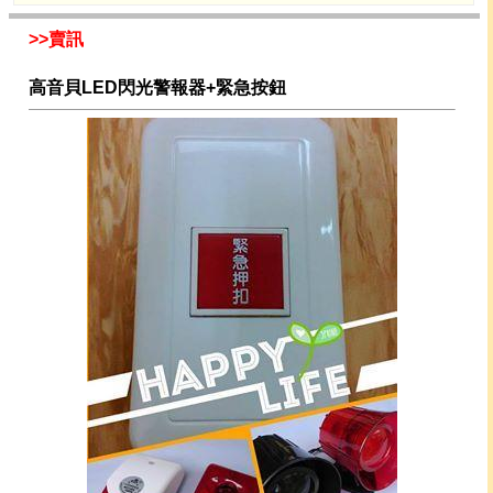
>>賣訊
高音貝LED閃光警報器+緊急按鈕