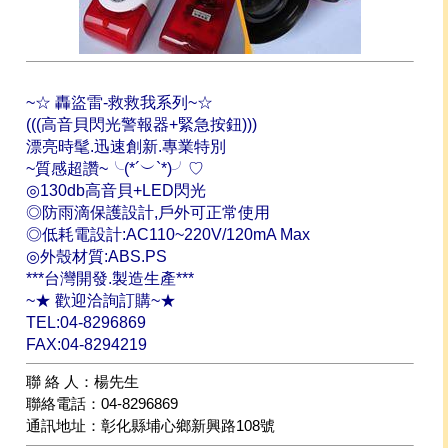
~☆ 轟盜雷-救救我系列~☆
(((高音貝閃光警報器+緊急按鈕)))
漂亮時髦.迅速創新.專業特別
~質感超讚~╰(*´︶`*)╯♡
◎130db高音貝+LED閃光
◎防雨滴保護設計,戶外可正常使用
◎低耗電設計:AC110~220V/120mA Max
◎外殼材質:ABS.PS
***台灣開發.製造生產***
~★ 歡迎洽詢訂購~★
TEL:04-8296869
FAX:04-8294219
聯 絡 人：楊先生
聯絡電話：04-8296869
通訊地址：彰化縣埔心鄉新興路108號