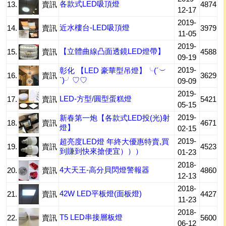
各款式LED吸頂燈
13.
賣訊
4874
12-17
2019-
近水樓台-LED吸頂燈
14.
賣訊
3979
11-05
2019-
【立體曲線凸面透鏡LED燈帶】
15.
賣訊
4588
09-19
2019-
彰化 【LED 豪華型吊燈】╰(´︶
16.
賣訊
3629
`)╯♡♡
09-09
2019-
LED-方型/圓型蛋糕燈
17.
賣訊
5421
05-15
2019-
新春第一炮【各款式LED投(光)射
18.
賣訊
4671
燈】
02-15
2019-
超亮度LED燈 年終大優惠特賣,買
19.
賣訊
4523
到賺到快來搶便宜）））
01-23
2018-
4大天王-高分貝閃燈警報器
20.
賣訊
4860
12-13
2018-
42W LED平板燈(面板燈)
21.
賣訊
4427
11-23
2018-
T5 LED串接層板燈
22.
賣訊
5600
06-12