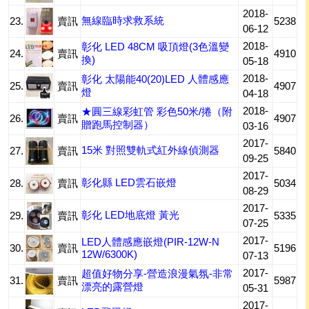
2018-
無線臨時求救系統
23.
賣訊
5238
06-12
2018-
彰化 LED 48CM 吸頂燈(3色溫變
24.
賣訊
4910
換)
05-18
2018-
彰化 太陽能40(20)LED 人體感應
25.
賣訊
4907
燈
04-18
2018-
★圓三線彩虹管 彩色50米/捲（附
26.
賣訊
4907
贈跑馬控制器）
03-16
2017-
15米 對照雙軌式紅外線偵測器
27.
賣訊
5840
09-25
2017-
彰化縣 LED雲石嵌燈
28.
賣訊
5034
08-29
2017-
彰化 LED地底燈 黃光
29.
賣訊
5335
07-25
2017-
LED人體感應嵌燈(PIR-12W-N
30.
賣訊
5196
12W/6300K)
07-13
2017-
超值好物分享-營造浪漫氣氛-非常
31.
賣訊
5987
漂亮的露營燈
05-31
2017-