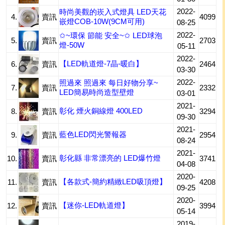
2022-
時尚美觀的崁入式燈具 LED天花
4.
賣訊
4099
嵌燈COB-10W(9CM可用)
08-25
2022-
✩~環保 節能 安全~✩ LED球泡
5.
賣訊
2703
燈-50W
05-11
2022-
【LED軌道燈-7晶-暖白】
6.
賣訊
2464
03-30
2022-
照過來 照過來 每日好物分享~
7.
賣訊
2332
LED簡易時尚造型壁燈
03-01
2021-
彰化 煙火銅線燈 400LED
8.
賣訊
3294
09-30
2021-
藍色LED閃光警報器
9.
賣訊
2954
08-24
2021-
彰化縣 非常漂亮的 LED爆竹燈
10.
賣訊
3741
04-08
2020-
【各款式-簡約精緻LED吸頂燈】
11.
賣訊
4208
09-25
2020-
【迷你-LED軌道燈】
12.
賣訊
3994
05-14
2019-