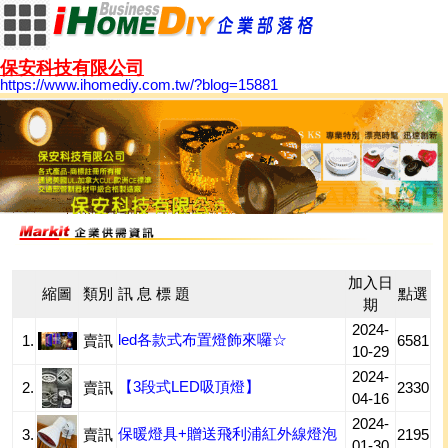
保安科技有限公司
https://www.ihomediy.com.tw/?blog=15881
加入日
縮圖
類別
訊 息 標 題
點選
期
2024-
led各款式布置燈飾來囉☆
1.
賣訊
6581
10-29
2024-
【3段式LED吸頂燈】
2.
賣訊
2330
04-16
2024-
保暖燈具+贈送飛利浦紅外線燈泡
3.
賣訊
2195
01-30