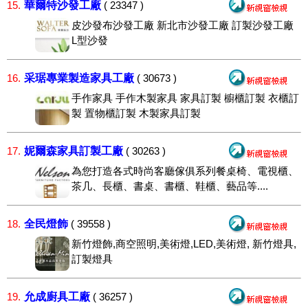
華爾特沙發工廠
15.
( 23347 )
皮沙發布沙發工廠 新北市沙發工廠 訂製沙發工廠
L型沙發
采琚專業製造家具工廠
16.
( 30673 )
手作家具 手作木製家具 家具訂製 櫥櫃訂製 衣櫃訂
製 置物櫃訂製 木製家具訂製
妮爾森家具訂製工廠
17.
( 30263 )
為您打造各式時尚客廳傢俱系列餐桌椅、電視櫃、
茶几、長櫃、書桌、書櫃、鞋櫃、藝品等....
全民燈飾
18.
( 39558 )
新竹燈飾,商空照明,美術燈,LED,美術燈, 新竹燈具,
訂製燈具
允成廚具工廠
19.
( 36257 )