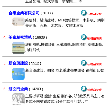
五金配備、歐式水槽、水龍頭......等
合泰企業有限公司
3.
( 9103 )
綠建材、裝潢建材、MIT微笑標章、木芯板、鋼刷
美耐版、合板、木芯板、立體木紋板
荃泰精密滑軌
4.
( 16639 )
緩衝滑軌,蝴蝶緩衝,三截滑軌,鋼珠滑軌,櫥櫃滑軌,
抽屜滑軌
新合茂建設
5.
( 9512 )
新合茂建設、鉑舍 危老重建都更開發 錦州街10號
凱玄門企業
6.
( 14203 )
主要以研發.設計.生產.製作各式門款系列為主，有
各式不同材質款式,部分門款可訂製尺寸