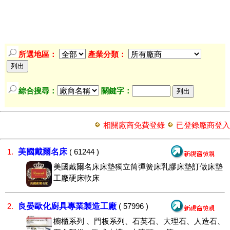
所選地區：
產業分類：
綜合搜尋：
關鍵字：
相關廠商免費登錄
已登錄廠商登入
美國戴爾名床
1.
( 61244 )
美國戴爾名床床墊獨立筒彈簧床乳膠床墊訂做床墊
工廠硬床軟床
良晏歐化廚具專業製造工廠
2.
( 57996 )
櫥櫃系列 、門板系列、石英石、大理石、人造石、