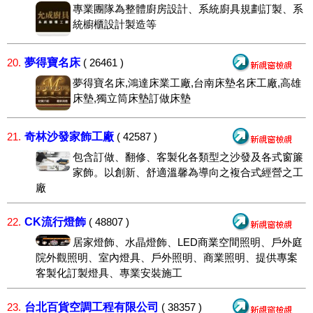
專業團隊為整體廚房設計、系統廚具規劃訂製、系
統櫥櫃設計製造等
夢得寶名床
20.
( 26461 )
夢得寶名床,鴻達床業工廠,台南床墊名床工廠,高雄
床墊,獨立筒床墊訂做床墊
奇林沙發家飾工廠
21.
( 42587 )
包含訂做、翻修、客製化各類型之沙發及各式窗簾
家飾。以創新、舒適溫馨為導向之複合式經營之工
廠
CK流行燈飾
22.
( 48807 )
居家燈飾、水晶燈飾、LED商業空間照明、戶外庭
院外觀照明、室內燈具、戶外照明、商業照明、提供專案
客製化訂製燈具、專業安裝施工
台北百貨空調工程有限公司
23.
( 38357 )