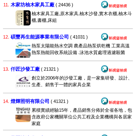
木家坊柚木家具工廠
11.
( 24436 )
柚木家具工廠,原木家具,柚木沙發,實木衣櫃,柚木斗
櫃,書櫃,床組
碩豐再生能源事業有限公司
12.
( 41031 )
熱泵太陽能熱水空調 農產品熱泵烘乾機 工業高溫
熱泵熱能回收系統設備 .泳池水質處理過濾殺菌
仟匠沙發工廠
13.
( 21321 )
創立於2006年的沙發工廠，是一家集研發、設計、
生產、銷售于一體的家具企業
燈輝照明有限公司
14.
( 41321 )
累積實績經驗15年，產品銷售分佈於全省各地，包
含政府公家機關單位公共工程及企業機構與各居家
家庭