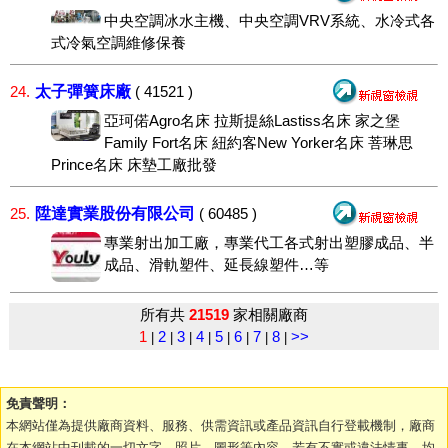
中央空調冰水主機、中央空調VRV系統、水冷式各
式冷氣空調維修保養
太子彈簧床廠
24.
( 41521 )
亞珂偌Agro名床 拉斯提絲Lastiss名床 家之堡
Family Fort名床 紐約客New Yorker名床 菩琳思
Prince名床 床墊工廠批發
陞達實業股份有限公司
25.
( 60485 )
專業射出加工廠，專業代工各式射出塑膠成品、半
成品、滑軌塑件、延長線塑件…等
所有共
21519
家相關廠商
1
2
3
4
5
6
7
8
>>
|
|
|
|
|
|
|
|
免責聲明：
本網站僅為提供廠商資料、服務、供需資訊或產品資訊自行登載機制，廠商
在本網站中刊載的一切文字、照片、圖形等內容，若有不實或違法情事，均