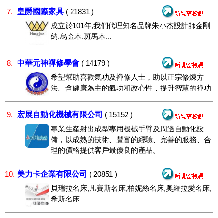
皇爵國際家具
7.
( 21831 )
成立於101年,我們代理知名品牌朱小杰設計師金剛
納.烏金木.斑馬木...
中華元神禪修學會
8.
( 14179 )
希望幫助喜歡氣功及襌修人士，助以正宗修煉方
法。含健康為主的氣功和改心性，提升智慧的襌功
宏展自動化機械有限公司
9.
( 15152 )
專業生產射出成型專用機械手臂及周邊自動化設
備，以成熟的技術、豐富的經驗、完善的服務、合
理的價格提供客戶最優良的產品。
美力卡企業有限公司
10.
( 20851 )
貝瑞拉名床,凡賽斯名床,柏妮絲名床,奧羅拉愛名床,
希斯名床