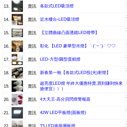
各款式LED吸頂燈
13.
賣訊
近水樓台-LED吸頂燈
14.
賣訊
【立體曲線凸面透鏡LED燈帶】
15.
賣訊
彰化 【LED 豪華型吊燈】╰(´︶`)╯♡♡
16.
賣訊
LED-方型/圓型蛋糕燈
17.
賣訊
新春第一炮【各款式LED投(光)射燈】
18.
賣訊
超亮度LED燈 年終大優惠特賣,買到賺到快來
19.
賣訊
搶便宜）））
4大天王-高分貝閃燈警報器
20.
賣訊
42W LED平板燈(面板燈)
21.
賣訊
T5 LED串接層板燈
22.
賣訊