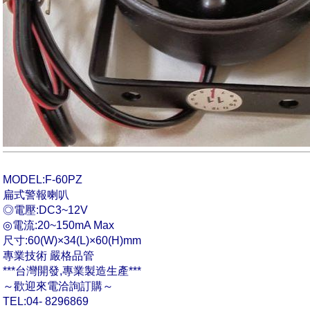
MODEL:F-60PZ
扁式警報喇叭
◎電壓:DC3~12V
◎電流:20~150mA Max
尺寸:60(W)×34(L)×60(H)mm
專業技術 嚴格品管
***台灣開發,專業製造生產***
～歡迎來電洽詢訂購～
TEL:04- 8296869