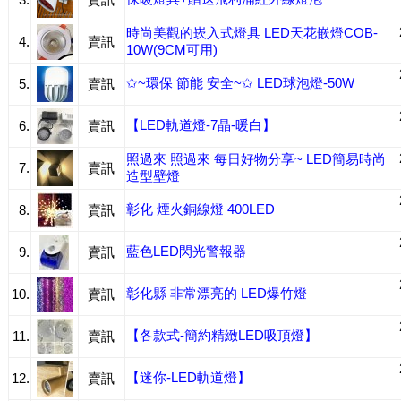
時尚美觀的崁入式燈具 LED天花嵌燈COB-
4.
賣訊
10W(9CM可用)
✩~環保 節能 安全~✩ LED球泡燈-50W
5.
賣訊
【LED軌道燈-7晶-暖白】
6.
賣訊
照過來 照過來 每日好物分享~ LED簡易時尚
7.
賣訊
造型壁燈
彰化 煙火銅線燈 400LED
8.
賣訊
藍色LED閃光警報器
9.
賣訊
彰化縣 非常漂亮的 LED爆竹燈
10.
賣訊
【各款式-簡約精緻LED吸頂燈】
11.
賣訊
【迷你-LED軌道燈】
12.
賣訊