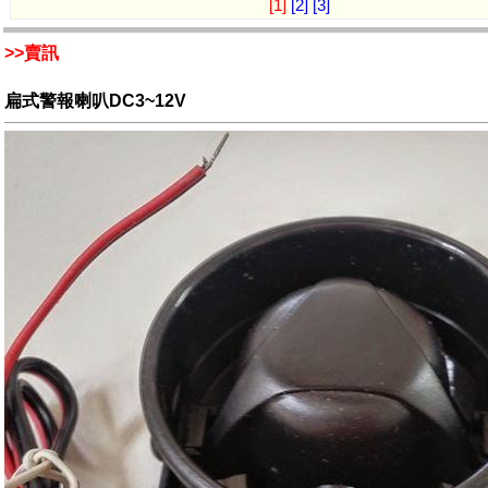
[1]
[2]
[3]
>>賣訊
扁式警報喇叭DC3~12V