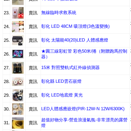
無線臨時求救系統
23.
賣訊
彰化 LED 48CM 吸頂燈(3色溫變換)
24.
賣訊
彰化 太陽能40(20)LED 人體感應燈
25.
賣訊
★圓三線彩虹管 彩色50米/捲（附贈跑馬控制
26.
賣訊
器）
15米 對照雙軌式紅外線偵測器
27.
賣訊
彰化縣 LED雲石嵌燈
28.
賣訊
彰化 LED地底燈 黃光
29.
賣訊
LED人體感應嵌燈(PIR-12W-N 12W/6300K)
30.
賣訊
超值好物分享-營造浪漫氣氛-非常漂亮的露營
31.
賣訊
燈