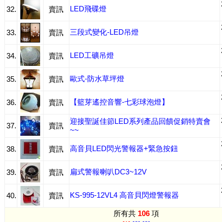
LED飛碟燈
32.
賣訊
三段式變化-LED吊燈
33.
賣訊
LED工礦吊燈
34.
賣訊
歐式-防水草坪燈
35.
賣訊
【籃芽遙控音響-七彩球泡燈】
36.
賣訊
迎接聖誕佳節LED系列產品回饋促銷特賣會
37.
賣訊
~~
高音貝LED閃光警報器+緊急按鈕
38.
賣訊
扁式警報喇叭DC3~12V
39.
賣訊
KS-995-12VL4 高音貝閃燈警報器
40.
賣訊
所有共
106
項