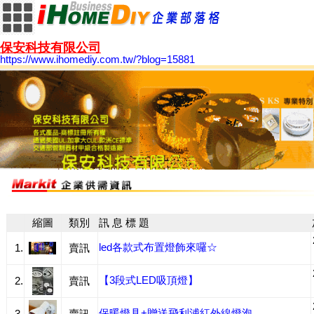
保安科技有限公司
https://www.ihomediy.com.tw/?blog=15881
縮圖
類別
訊 息 標 題
led各款式布置燈飾來囉☆
1.
賣訊
【3段式LED吸頂燈】
2.
賣訊
保暖燈具+贈送飛利浦紅外線燈泡
3.
賣訊