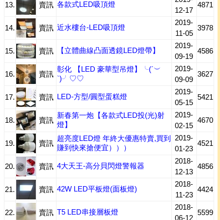
各款式LED吸頂燈
13.
賣訊
4871
12-17
2019-
近水樓台-LED吸頂燈
14.
賣訊
3978
11-05
2019-
【立體曲線凸面透鏡LED燈帶】
15.
賣訊
4586
09-19
2019-
彰化 【LED 豪華型吊燈】╰(´︶
16.
賣訊
3627
`)╯♡♡
09-09
2019-
LED-方型/圓型蛋糕燈
17.
賣訊
5421
05-15
2019-
新春第一炮【各款式LED投(光)射
18.
賣訊
4670
燈】
02-15
2019-
超亮度LED燈 年終大優惠特賣,買到
19.
賣訊
4521
賺到快來搶便宜）））
01-23
2018-
4大天王-高分貝閃燈警報器
20.
賣訊
4856
12-13
2018-
42W LED平板燈(面板燈)
21.
賣訊
4424
11-23
2018-
T5 LED串接層板燈
22.
賣訊
5599
06-12