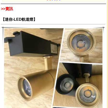
>>賣訊
【迷你-LED軌道燈】