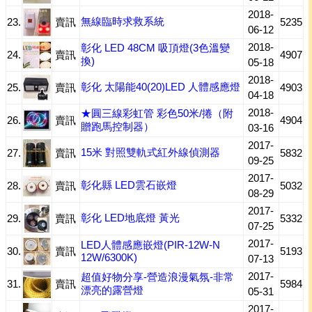
2018-
無線臨時求救系統
23.
賣訊
5235
06-12
2018-
彰化 LED 48CM 吸頂燈(3色溫變
24.
賣訊
4907
換)
05-18
2018-
彰化 太陽能40(20)LED 人體感應燈
25.
賣訊
4903
04-18
2018-
★圓三線彩虹管 彩色50米/捲（附
26.
賣訊
4904
贈跑馬控制器）
03-16
2017-
15米 對照雙軌式紅外線偵測器
27.
賣訊
5832
09-25
2017-
彰化縣 LED雲石嵌燈
28.
賣訊
5032
08-29
2017-
彰化 LED地底燈 黃光
29.
賣訊
5332
07-25
2017-
LED人體感應嵌燈(PIR-12W-N
30.
賣訊
5193
12W/6300K)
07-13
2017-
超值好物分享-營造浪漫氣氛-非常
31.
賣訊
5984
漂亮的露營燈
05-31
2017-