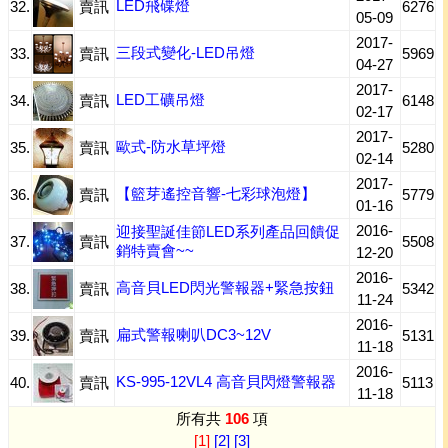
LED飛碟燈
32.
賣訊
6276
05-09
2017-
三段式變化-LED吊燈
33.
賣訊
5969
04-27
2017-
LED工礦吊燈
34.
賣訊
6148
02-17
2017-
歐式-防水草坪燈
35.
賣訊
5280
02-14
2017-
【籃芽遙控音響-七彩球泡燈】
36.
賣訊
5779
01-16
2016-
迎接聖誕佳節LED系列產品回饋促
37.
賣訊
5508
銷特賣會~~
12-20
2016-
高音貝LED閃光警報器+緊急按鈕
38.
賣訊
5342
11-24
2016-
扁式警報喇叭DC3~12V
39.
賣訊
5131
11-18
2016-
KS-995-12VL4 高音貝閃燈警報器
40.
賣訊
5113
11-18
所有共
106
項
[1]
[2]
[3]