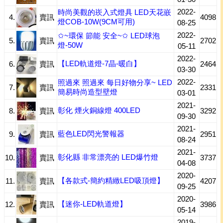
2022-
時尚美觀的崁入式燈具 LED天花嵌
4.
賣訊
4098
燈COB-10W(9CM可用)
08-25
2022-
✩~環保 節能 安全~✩ LED球泡
5.
賣訊
2702
燈-50W
05-11
2022-
【LED軌道燈-7晶-暖白】
6.
賣訊
2464
03-30
2022-
照過來 照過來 每日好物分享~ LED
7.
賣訊
2331
簡易時尚造型壁燈
03-01
2021-
彰化 煙火銅線燈 400LED
8.
賣訊
3292
09-30
2021-
藍色LED閃光警報器
9.
賣訊
2951
08-24
2021-
彰化縣 非常漂亮的 LED爆竹燈
10.
賣訊
3737
04-08
2020-
【各款式-簡約精緻LED吸頂燈】
11.
賣訊
4207
09-25
2020-
【迷你-LED軌道燈】
12.
賣訊
3986
05-14
2019-