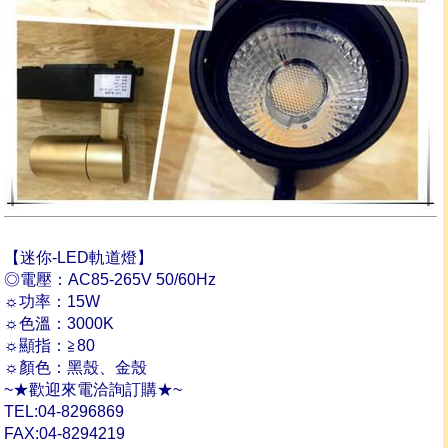
【迷你-LED軌道燈】
◎電壓：AC85-265V 50/60Hz
☼功率：15W
☼色溫：3000K
☼顯指：≧80
☼顏色：黑殼、金殼
~★歡迎來電洽詢訂購★~
TEL:04-8296869
FAX:04-8294219