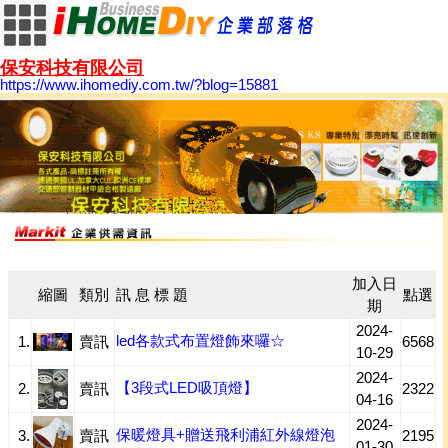
保安科技有限公司
https://www.ihomediy.com.tw/?blog=15881
加入日
縮圖
類別
訊 息 標 題
點選
期
2024-
led各款式布置燈飾來囉☆
1.
賣訊
6568
10-29
2024-
【3段式LED吸頂燈】
2.
賣訊
2322
04-16
2024-
保暖燈具+贈送飛利浦紅外線燈泡
3.
賣訊
2195
01-30