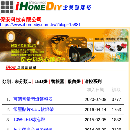
保安科技有限公司
https://www.ihomediy.com.tw/?blog=15881
|
|
|
|
類別 :
未分類...
LED燈
警報器
殺菌燈
遙控系列
加入日期
讀取
可調音量閃燈警報器
1.
2020-07-08
3777
常壓貼片-LED軟燈帶
2.
2016-04-14
1753
10W-LED球泡燈
3.
2015-02-05
1882
超大聲高音貝警報器
4.
2014-06-20
2136