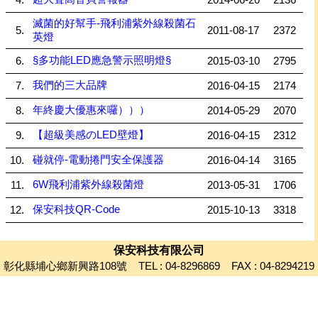
滅菌的好幫手-飛利浦紫外線殺菌石
5.
2011-08-17
2372
英燈
§多功能LED應急警示照明燈§
6.
2015-03-10
2795
我們的三大品牌
7.
2016-04-15
2174
年終慶大優惠來囉）））
8.
2014-05-29
2070
【超級美感のLED壁燈】
9.
2016-04-15
2312
碰就停-電動捲門安全保護器
10.
2016-04-14
3165
6W飛利浦紫外線殺菌燈
11.
2013-05-31
1706
保安科技QR-Code
12.
2015-10-13
3318
保安科技有限公司
彰化縣埔心鄉新興路108號 TEL : 04-8296869 FAX : 04-8294219