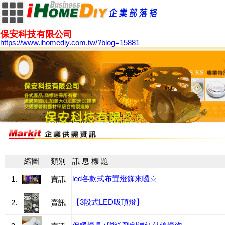
保安科技有限公司
https://www.ihomediy.com.tw/?blog=15881
縮圖
類別
訊 息 標 題
led各款式布置燈飾來囉☆
1.
賣訊
【3段式LED吸頂燈】
2.
賣訊