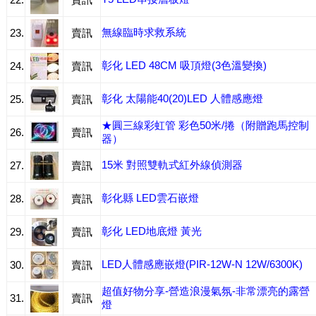
22.
賣訊
無線臨時求救系統
23.
賣訊
彰化 LED 48CM 吸頂燈(3色溫變換)
24.
賣訊
彰化 太陽能40(20)LED 人體感應燈
25.
賣訊
★圓三線彩虹管 彩色50米/捲（附贈跑馬控制
26.
賣訊
器）
15米 對照雙軌式紅外線偵測器
27.
賣訊
彰化縣 LED雲石嵌燈
28.
賣訊
彰化 LED地底燈 黃光
29.
賣訊
LED人體感應嵌燈(PIR-12W-N 12W/6300K)
30.
賣訊
超值好物分享-營造浪漫氣氛-非常漂亮的露營
31.
賣訊
燈