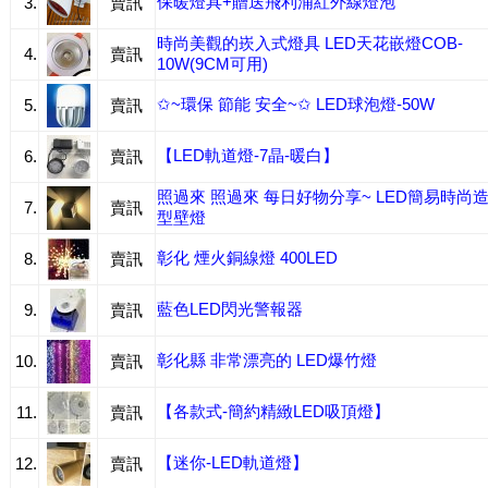
保暖燈具+贈送飛利浦紅外線燈泡
3.
賣訊
時尚美觀的崁入式燈具 LED天花嵌燈COB-
4.
賣訊
10W(9CM可用)
✩~環保 節能 安全~✩ LED球泡燈-50W
5.
賣訊
【LED軌道燈-7晶-暖白】
6.
賣訊
照過來 照過來 每日好物分享~ LED簡易時尚
7.
賣訊
型壁燈
彰化 煙火銅線燈 400LED
8.
賣訊
藍色LED閃光警報器
9.
賣訊
彰化縣 非常漂亮的 LED爆竹燈
10.
賣訊
【各款式-簡約精緻LED吸頂燈】
11.
賣訊
【迷你-LED軌道燈】
12.
賣訊