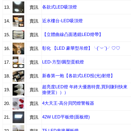
各款式LED吸頂燈
13.
賣訊
近水樓台-LED吸頂燈
14.
賣訊
【立體曲線凸面透鏡LED燈帶】
15.
賣訊
彰化 【LED 豪華型吊燈】╰(´︶`)╯♡♡
16.
賣訊
LED-方型/圓型蛋糕燈
17.
賣訊
新春第一炮【各款式LED投(光)射燈】
18.
賣訊
超亮度LED燈 年終大優惠特賣,買到賺到快來
19.
賣訊
搶便宜）））
4大天王-高分貝閃燈警報器
20.
賣訊
42W LED平板燈(面板燈)
21.
賣訊
T5 LED串接層板燈