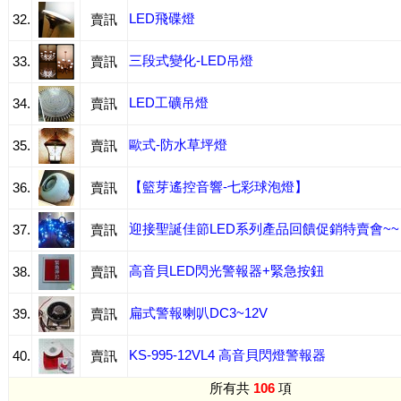
LED飛碟燈
32.
賣訊
三段式變化-LED吊燈
33.
賣訊
LED工礦吊燈
34.
賣訊
歐式-防水草坪燈
35.
賣訊
【籃芽遙控音響-七彩球泡燈】
36.
賣訊
迎接聖誕佳節LED系列產品回饋促銷特賣會~~
37.
賣訊
高音貝LED閃光警報器+緊急按鈕
38.
賣訊
扁式警報喇叭DC3~12V
39.
賣訊
KS-995-12VL4 高音貝閃燈警報器
40.
賣訊
所有共
106
項