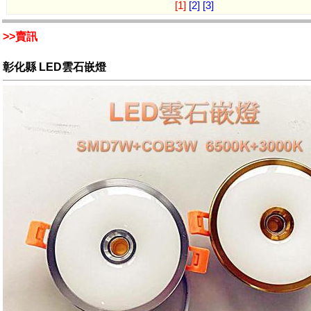
[1]
[2]
[3]
>>賣訊
彰化縣 LED雲石嵌燈