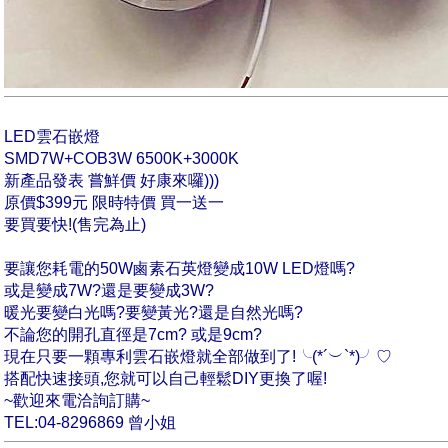
LED雲石嵌燈
SMD7W+COB3W 6500K+3000K
新產品發表 嘗鮮價 好康來囉)))
原價$399元 限時特價 買一送一
要買要快!(售完為止)
要讓您耗電的50W鹵素石英燈變成10W LED燈嗎?
或是變成7W?還是要變成3W?
暖光要變白光嗎?要變黃光?還是自然光嗎?
不論您的開孔直徑是7cm? 或是9cm?
現在只要一顆專利雲石嵌燈就全部做到了!╰(*´︶`*)╯♡
搭配快速接頭,您就可以自己輕鬆DIY更換了喔!
~歡迎來電洽詢訂購~
TEL:04-8296869 曾小姐