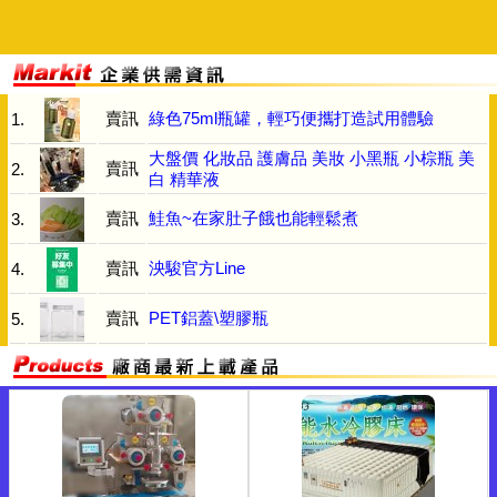
賣訊
綠色75ml瓶罐，輕巧便攜打造試用體驗
1.
大盤價 化妝品 護膚品 美妝 小黑瓶 小棕瓶 美
賣訊
2.
白 精華液
賣訊
鮭魚~在家肚子餓也能輕鬆煮
3.
賣訊
泱駿官方Line
4.
賣訊
PET鋁蓋\塑膠瓶
5.