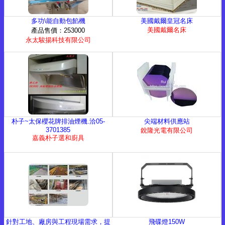
多功\能自動包餡機
美國戴爾皇冠名床
美國戴爾名床
產品售價：253000
永太駿揚科技有限公司
朴子~太保櫻花牌排油煙機.洽05-
尖端材料供應站
3701385
銳隆光電有限公司
嘉義朴子選和廚具
針對工地、廠房與工程現場需求，提
飛碟燈150W