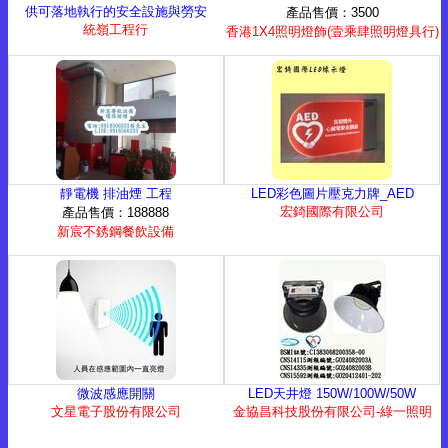
供可落地執行的安全設施與勞安
產品售價：3500
統嶺工程行
香港1X4照明燈飾(壹乘肆照明燈具行)
靜電機 排油煙 工程
LED彩色圖片壓克力牌_AED
宏錡國際有限公司
產品售價：188888
新宸不銹鋼餐飲設備
微波感應開關
LED天井燈 150W/100W/50W
文星電子股份有限公司
金協昌科技股份有限公司-綠一照明