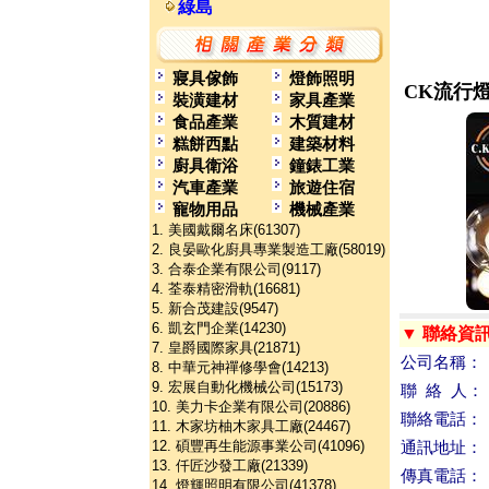
綠島
寢具傢飾
燈飾照明
CK流行
裝潢建材
家具產業
食品產業
木質建材
糕餅西點
建築材料
廚具衛浴
鐘錶工業
汽車產業
旅遊住宿
寵物用品
機械產業
1. 美國戴爾名床(61307)
2. 良晏歐化廚具專業製造工廠(58019)
3. 合泰企業有限公司(9117)
4. 荃泰精密滑軌(16681)
5. 新合茂建設(9547)
6. 凱玄門企業(14230)
▼ 聯絡資
7. 皇爵國際家具(21871)
公司名稱：
8. 中華元神禪修學會(14213)
9. 宏展自動化機械公司(15173)
聯 絡 人：
10. 美力卡企業有限公司(20886)
聯絡電話：
11. 木家坊柚木家具工廠(24467)
12. 碩豐再生能源事業公司(41096)
通訊地址：
13. 仟匠沙發工廠(21339)
傳真電話：
14. 燈輝照明有限公司(41378)