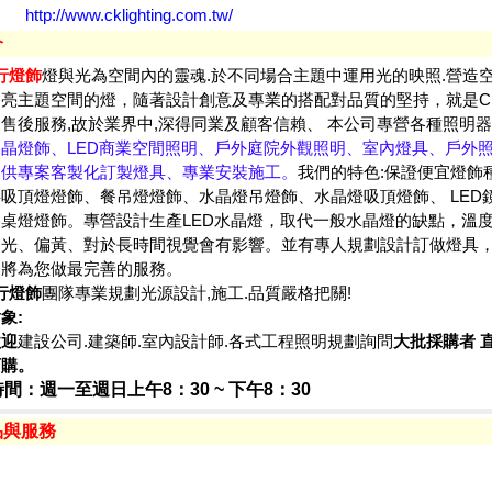
http://www.cklighting.com.tw/
介
行燈飾
燈與光為空間內的靈魂.於不同場合主題中運用光的映照.營造空
亮主題空間的燈，隨著設計創意及專業的搭配對品質的堅持，就是C
售後服務,故於業界中,深得同業及顧客信賴、 本公司專營各種照明器
晶燈飾、LED商業空間照明、戶外庭院外觀照明、室內燈具、戶外
提供專案客製化訂製燈具、專業安裝施工。
我們的特色:保證便宜燈飾
吸頂燈燈飾、餐吊燈燈飾、水晶燈吊燈飾、水晶燈吸頂燈飾、 LED
、桌燈燈飾。
專營設計生產LED水晶燈，取代一般水晶燈的缺點，溫
透光、偏黃、對於長時間視覺會有影響。並有專人規劃設計訂做燈具
們將為您做最完善的服務。
行燈飾
團隊專業規劃光源設計,施工.品質嚴格把關!
象:
歡迎
建設公司.建築師.室內設計師.各式工程照明規劃詢問
大批採購者 
訂
購。
間：週一至週日上午8：30 ~ 下午8：30
品與服務