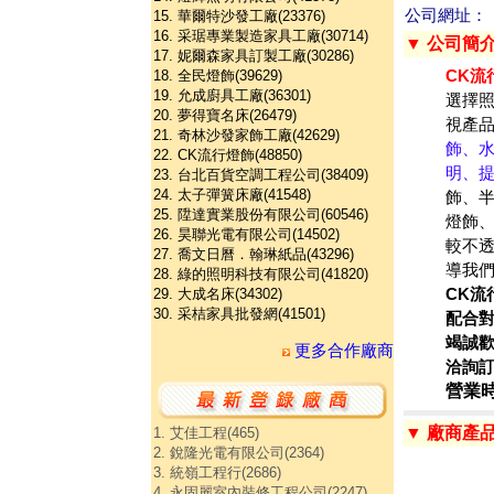
公司網址：
15. 華爾特沙發工廠(23376)
16. 采琚專業製造家具工廠(30714)
▼ 公司簡
17. 妮爾森家具訂製工廠(30286)
CK流
18. 全民燈飾(39629)
19. 允成廚具工廠(36301)
選擇照
20. 夢得寶名床(26479)
視產品
21. 奇林沙發家飾工廠(42629)
飾、水
22. CK流行燈飾(48850)
明、
23. 台北百貨空調工程公司(38409)
24. 太子彈簧床廠(41548)
飾、半
25. 陞達實業股份有限公司(60546)
燈飾
26. 昊聯光電有限公司(14502)
較不
27. 喬文日曆．翰琳紙品(43296)
導我
28. 綠的照明科技有限公司(41820)
CK流
29. 大成名床(34302)
30. 采桔家具批發網(41501)
配合對
竭誠
更多合作廠商
洽詢
營業時
▼ 廠商產
1. 艾佳工程(465)
2. 銳隆光電有限公司(2364)
3. 統嶺工程行(2686)
4. 永固麗室內裝修工程公司(2247)