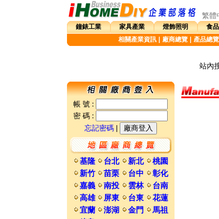
繁體
鐘錶工業
家具產業
燈飾照明
食品
相關產業資訊
|
廠商總覽
|
產品總覽
站內搜
帳 號 :
密 碼 :
忘記密碼
|
基隆
台北
新北
桃園
新竹
苗栗
台中
彰化
嘉義
南投
雲林
台南
高雄
屏東
台東
花蓮
宜蘭
澎湖
金門
馬祖