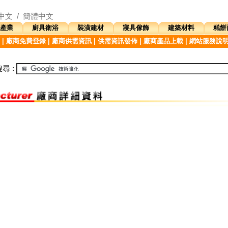
中文
/
簡體中文
產業
廚具衛浴
裝潢建材
寢具傢飾
建築材料
糕餅
|
廠商免費登錄
|
廠商供需資訊
|
供需資訊發佈
|
廠商產品上載
|
網站服務說
尋 :