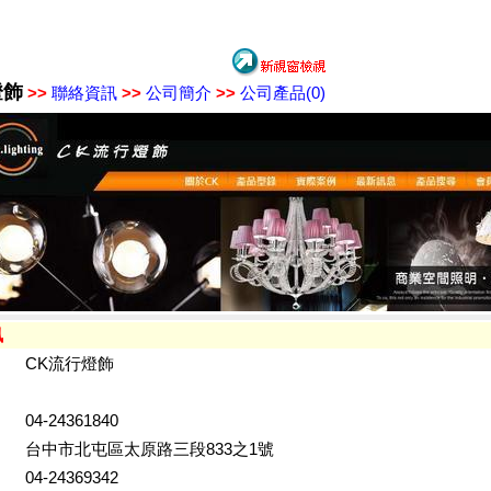
燈飾
>>
聯絡資訊
>>
公司簡介
>>
公司產品(0)
訊
CK流行燈飾
04-24361840
台中市北屯區太原路三段833之1號
04-24369342