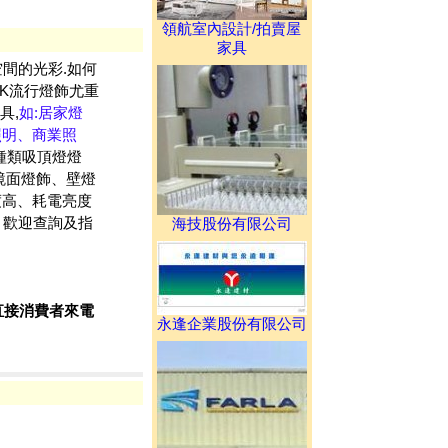
領航室內設計/拍賣屋
家具
間的光彩.如何
K流行燈飾尤重
具,
如:居家燈
照明、商業照
種類
吸頂燈燈
鏡面燈飾、壁燈
度高、耗電亮度
，歡迎查詢及指
海技股份有限公司
直接消費者來電
永逢企業股份有限公司