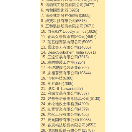
5. 鴻碩環工股份有限公司(3477)
6. 尚和國際衡器(3925)
7. 南崁林新發神像雕刻(3885)
8. 緯寶科技有限公司(5815)
9. 五和裝飾股份有限公司(3671)
10. 自然動力EcoDynamics(3826)
11. 青島久發農產有限公司(4597)
12. 茶基礎實業有限公司(5066)
13. 露比夫人有限公司(14636)
14. DesicSorbchem India (5071)
15. 三達貿易有限公司(7513)
16. 綠的塗裝工作室(7264)
17. 全瑋塑膠包裝企業(5702)
18. 志相蔘藥有限公司(10844)
19. 沛智科技(6380)
20. 奕昇商行(7098)
21. BUCHI Taiwan(5837)
22. 府城食品有限公司(6537)
23. 好爸爸居家消毒除蟲公司(6130)
24. 永松地政士事務所(4200)
25. 鋐晉實業有限公司(4379)
26. 君然工程有限公司(6456)
27. 宏元開發有限公司(10085)
28. 春風精技股份有限公司(4552)
29. 優志旺股份有限公司(13707)