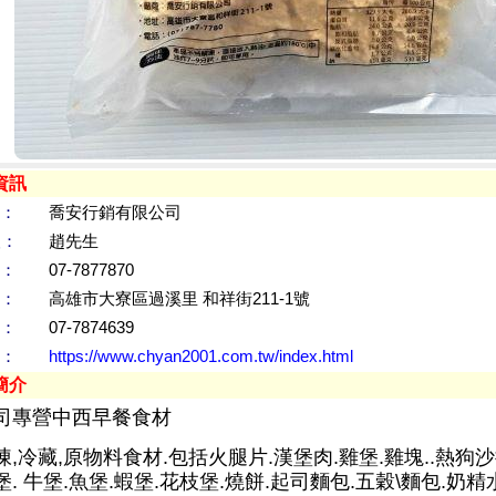
資訊
：
喬安行銷有限公司
人：
趙先生
：
07-7877870
：
高雄市大寮區過溪里 和祥街211-1號
：
07-7874639
：
https://www.chyan2001.com.tw/index.html
簡介
司專營中西早餐食材
凍,冷藏,原物料食材.包括火腿片.漢堡肉.雞堡.雞塊..熱狗
堡. 牛堡.魚堡.蝦堡.花枝堡.燒餅.起司麵包.五穀\麵包.奶精