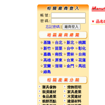
帳 號 :
密 碼 :
▼ 品名
忘記密碼
|
基隆
台北
新北
桃園
新竹
苗栗
台中
彰化
嘉義
南投
雲林
台南
高雄
屏東
台東
花蓮
宜蘭
澎湖
金門
馬祖
綠島
寢具傢飾
燈飾照明
裝潢建材
家具產業
食品產業
木質建材
糕餅西點
建築材料