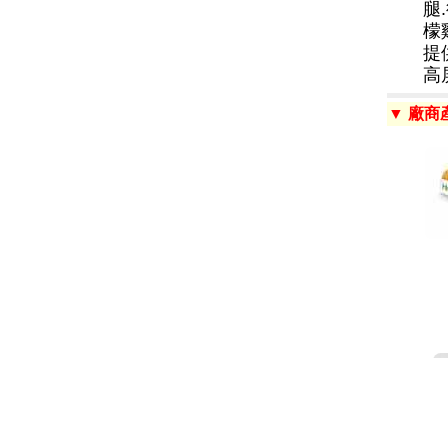
腿
檬
提
高
▼ 廠商