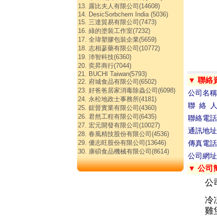
13. 露比夫人有限公司(14608)
14. DesicSorbchem India (5036)
15. 三達貿易有限公司(7473)
16. 綠的塗裝工作室(7232)
17. 全瑋塑膠包裝企業(5659)
18. 志相蔘藥有限公司(10772)
19. 沛智科技(6360)
20. 奕昇商行(7044)
21. BUCHI Taiwan(5793)
▼ 聯絡
22. 府城食品有限公司(6502)
23. 好爸爸居家消毒除蟲公司(6098)
公司名稱
24. 永松地政士事務所(4181)
聯 絡 
25. 鋐晉實業有限公司(4360)
26. 君然工程有限公司(6435)
聯絡電話
27. 宏元開發有限公司(10027)
通訊地址
28. 春風精技股份有限公司(4536)
29. 優志旺股份有限公司(13646)
傳真電話
30. 康碩食品機械有限公司(8614)
公司網址
▼ 公司
公
冷
雞