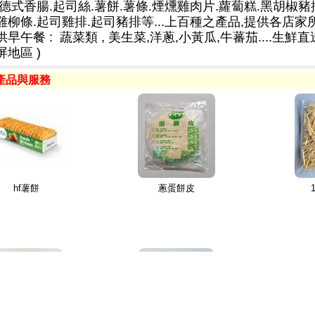
.德式香腸.起司絲.薯餅.薯條.煙燻雞肉片.蘿蔔糕.黑胡椒豬
雞柳條.起司雞排.起司豬排等...上百種之產品,提供各店家
供早午餐 : 蔬菜類 , 美生菜,洋蔥,小黃瓜,牛蕃茄....生鮮直
屏地區 )
產品與服務
hf薯餅
蔥蛋餅皮