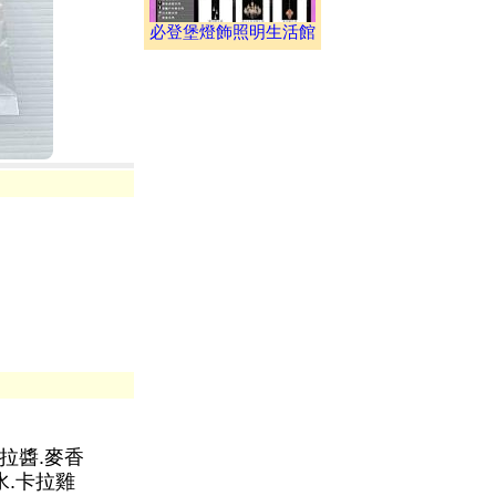
必登堡燈飾照明生活館
沙拉醬.麥香
水.卡拉雞