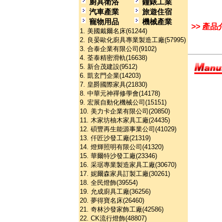
廚具衛浴
鐘錶工業
汽車產業
旅遊住宿
寵物用品
機械產業
>> 產品
1. 美國戴爾名床(61244)
2. 良晏歐化廚具專業製造工廠(57995)
3. 合泰企業有限公司(9102)
4. 荃泰精密滑軌(16638)
5. 新合茂建設(9512)
6. 凱玄門企業(14203)
7. 皇爵國際家具(21830)
8. 中華元神禪修學會(14178)
9. 宏展自動化機械公司(15151)
10. 美力卡企業有限公司(20850)
11. 木家坊柚木家具工廠(24435)
12. 碩豐再生能源事業公司(41029)
13. 仟匠沙發工廠(21319)
14. 燈輝照明有限公司(41320)
15. 華爾特沙發工廠(23346)
16. 采琚專業製造家具工廠(30670)
17. 妮爾森家具訂製工廠(30261)
18. 全民燈飾(39554)
19. 允成廚具工廠(36256)
20. 夢得寶名床(26460)
21. 奇林沙發家飾工廠(42586)
22. CK流行燈飾(48807)