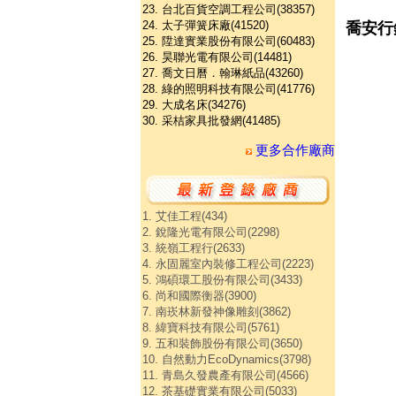
23. 台北百貨空調工程公司(38357)
24. 太子彈簧床廠(41520)
喬安行
25. 陞達實業股份有限公司(60483)
26. 昊聯光電有限公司(14481)
27. 喬文日曆．翰琳紙品(43260)
28. 綠的照明科技有限公司(41776)
29. 大成名床(34276)
30. 采桔家具批發網(41485)
更多合作廠商
1. 艾佳工程(434)
2. 銳隆光電有限公司(2298)
3. 統嶺工程行(2633)
4. 永固麗室內裝修工程公司(2223)
5. 鴻碩環工股份有限公司(3433)
6. 尚和國際衡器(3900)
7. 南崁林新發神像雕刻(3862)
8. 緯寶科技有限公司(5761)
9. 五和裝飾股份有限公司(3650)
10. 自然動力EcoDynamics(3798)
11. 青島久發農產有限公司(4566)
12. 茶基礎實業有限公司(5033)