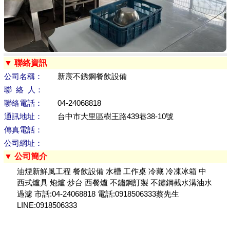
▼ 聯絡資訊
公司名稱：
新宸不銹鋼餐飲設備
聯 絡 人：
聯絡電話：
04-24068818
通訊地址：
台中市大里區樹王路439巷38-10號
傳真電話：
公司網址：
▼ 公司簡介
油煙新鮮風工程 餐飲設備 水槽 工作桌 冷藏 冷凍冰箱 中
西式爐具 炮爐 炒台 西餐爐 不鏽鋼訂製 不鏽鋼截水溝油水
過濾 市話:04-24068818 電話:0918506333蔡先生
LINE:0918506333