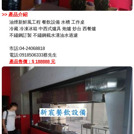
>> 產品介紹
油煙新鮮風工程 餐飲設備 水槽 工作桌
冷藏 冷凍冰箱 中西式爐具 炮爐 炒台 西餐爐
不鏽鋼訂製 不鏽鋼截水溝油水過濾
市話:04-24068818
電話:0918506333蔡先生
產品售價：$ 188888 元