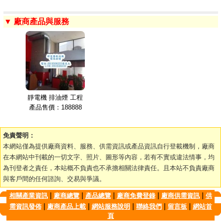
▼ 廠商產品與服務
靜電機 排油煙 工程
產品售價：188888
免責聲明：
本網站僅為提供廠商資料、服務、供需資訊或產品資訊自行登載機制，廠商
在本網站中刊載的一切文字、照片、圖形等內容，若有不實或違法情事，均
為刊登者之責任，本站概不負責也不承擔相關法律責任。且本站不負責廠商
與客戶間的任何諮詢、交易與爭議。
|
|
|
|
|
相關產業資訊
廠商總覽
產品總覽
廠商免費登錄
廠商供需資訊
供
|
|
|
|
|
需資訊發佈
廠商產品上載
網站服務說明
聯絡我們
留言板
網站首
頁