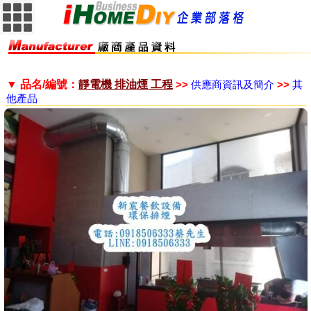
▼ 品名/編號：
靜電機 排油煙 工程
>>
供應商資訊及簡介
>>
其
他產品