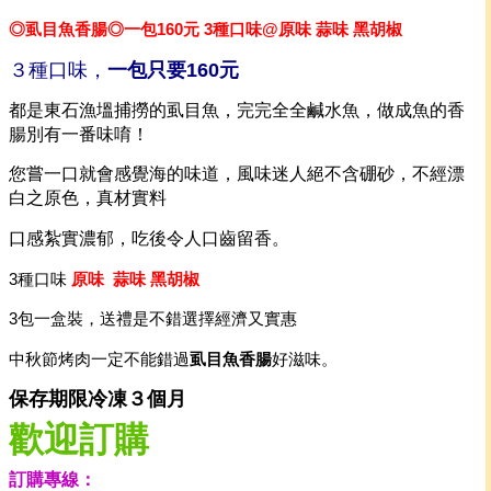
◎虱目魚香腸◎一包160元 3種口味@原味 蒜味 黑胡椒
３種口味，
一包只要160元
都是東石漁塭捕撈的虱目魚，完完全全鹹水魚，做成魚的香
腸別有一番味唷！
您嘗一口就會感覺海的味道，風味迷人絕不含硼砂，不經漂
白之原色，真材實料
口感紮實濃郁，吃後令人口齒留香。
3種口味
原味 蒜味 黑胡椒
3包一盒裝，送禮是不錯選擇經濟又實惠
中秋節烤肉一定不能錯過
虱目魚香腸
好滋味。
保存期限冷凍３個月
歡迎訂購
訂購專線：