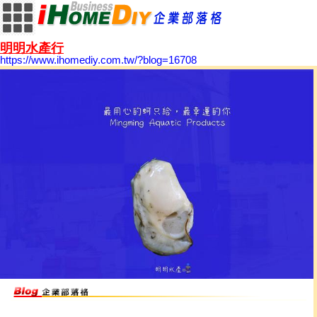
明明水產行
https://www.ihomediy.com.tw/?blog=16708