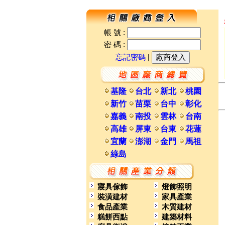
帳 號 :
密 碼 :
忘記密碼
|
基隆
台北
新北
桃園
新竹
苗栗
台中
彰化
嘉義
南投
雲林
台南
高雄
屏東
台東
花蓮
宜蘭
澎湖
金門
馬祖
綠島
寢具傢飾
燈飾照明
裝潢建材
家具產業
食品產業
木質建材
糕餅西點
建築材料