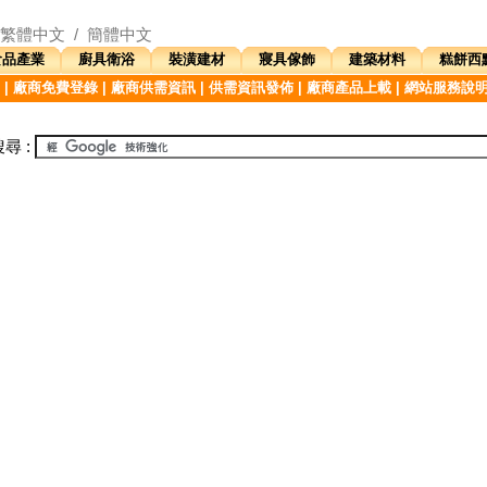
繁體中文
/
簡體中文
食品產業
廚具衛浴
裝潢建材
寢具傢飾
建築材料
糕餅西
|
廠商免費登錄
|
廠商供需資訊
|
供需資訊發佈
|
廠商產品上載
|
網站服務說
尋 :