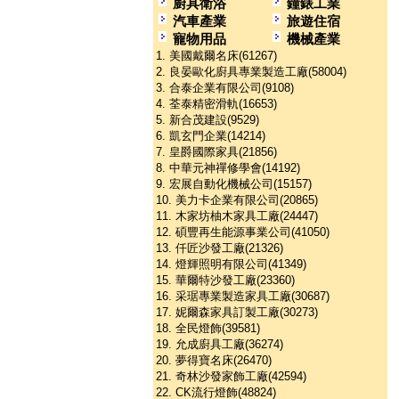
廚具衛浴
鐘錶工業
汽車產業
旅遊住宿
寵物用品
機械產業
1. 美國戴爾名床(61267)
2. 良晏歐化廚具專業製造工廠(58004)
3. 合泰企業有限公司(9108)
4. 荃泰精密滑軌(16653)
5. 新合茂建設(9529)
6. 凱玄門企業(14214)
7. 皇爵國際家具(21856)
8. 中華元神禪修學會(14192)
9. 宏展自動化機械公司(15157)
10. 美力卡企業有限公司(20865)
11. 木家坊柚木家具工廠(24447)
12. 碩豐再生能源事業公司(41050)
13. 仟匠沙發工廠(21326)
14. 燈輝照明有限公司(41349)
15. 華爾特沙發工廠(23360)
16. 采琚專業製造家具工廠(30687)
17. 妮爾森家具訂製工廠(30273)
18. 全民燈飾(39581)
19. 允成廚具工廠(36274)
20. 夢得寶名床(26470)
21. 奇林沙發家飾工廠(42594)
22. CK流行燈飾(48824)