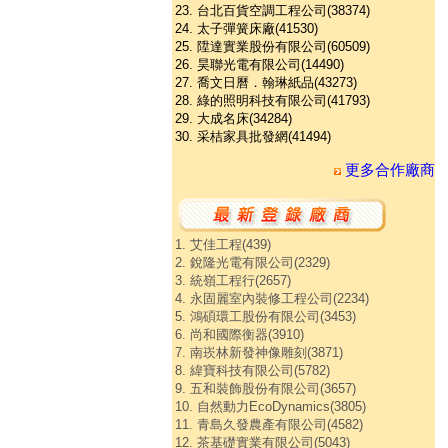
23. 台北百貨空調工程公司(38374)
24. 太子彈簧床廠(41530)
25. 陞達實業股份有限公司(60509)
26. 昊聯光電有限公司(14490)
27. 喬文日曆．翰琳紙品(43273)
28. 綠的照明科技有限公司(41793)
29. 大成名床(34284)
30. 采桔家具批發網(41494)
更多合作廠商
1. 艾佳工程(439)
2. 銳隆光電有限公司(2329)
3. 統嶺工程行(2657)
4. 永固麗室內裝修工程公司(2234)
5. 鴻碩環工股份有限公司(3453)
6. 尚和國際衡器(3910)
7. 南崁林新發神像雕刻(3871)
8. 緯寶科技有限公司(5782)
9. 五和裝飾股份有限公司(3657)
10. 自然動力EcoDynamics(3805)
11. 青島久發農產有限公司(4582)
12. 茶基礎實業有限公司(5043)