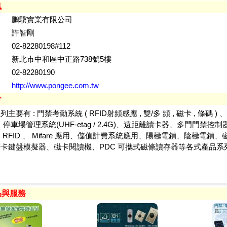
訊
鵬驥實業有限公司
許智剛
02-82280198#112
新北市中和區中正路738號5樓
02-82280190
http://www.pongee.com.tw
介
主要有 : 門禁考勤系統 ( RFID射頻感應 , 雙/多 頻 , 磁卡 , 條碼 )
、停車場管理系統(UHF-etag / 2.4G)、遠距離讀卡器、多門門禁控
 RFID 、 Mifare 應用、儲值計費系統應用、陽極電鎖、陰極電鎖
卡鍵盤模擬器、磁卡閱讀機、PDC 可攜式磁條讀存器等各式產品系
品與服務