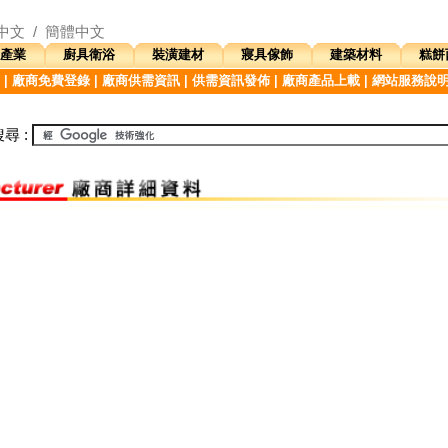
中文
/
簡體中文
產業
廚具衛浴
裝潢建材
寢具傢飾
建築材料
糕餅
|
廠商免費登錄
|
廠商供需資訊
|
供需資訊發佈
|
廠商產品上載
|
網站服務說
尋 :