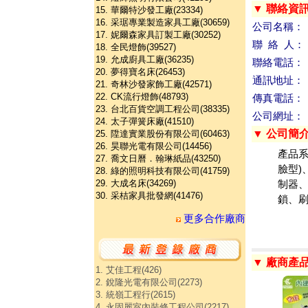
▼ 聯絡資
15. 華爾特沙發工廠(23334)
16. 采琚專業製造家具工廠(30659)
公司名稱：
17. 妮爾森家具訂製工廠(30252)
聯 絡 人：
18. 全民燈飾(39527)
19. 允成廚具工廠(36235)
聯絡電話：
20. 夢得寶名床(26453)
通訊地址：
21. 奇林沙發家飾工廠(42571)
22. CK流行燈飾(48793)
傳真電話：
23. 台北百貨空調工程公司(38335)
公司網址：
24. 太子彈簧床廠(41510)
▼ 公司簡
25. 陞達實業股份有限公司(60463)
26. 昊聯光電有限公司(14456)
產品系列
27. 喬文日曆．翰琳紙品(43250)
臉型)
28. 綠的照明科技有限公司(41759)
29. 大成名床(34269)
制器、
30. 采桔家具批發網(41476)
鎖、刷
更多合作廠商
▼ 廠商產
1. 艾佳工程(426)
2. 銳隆光電有限公司(2273)
3. 統嶺工程行(2615)
4. 永固麗室內裝修工程公司(2217)