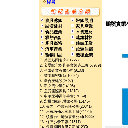
綠島
寢具傢飾
燈飾照明
鵬驥實業
裝潢建材
家具產業
食品產業
木質建材
糕餅西點
建築材料
廚具衛浴
鐘錶工業
汽車產業
旅遊住宿
寵物用品
機械產業
1. 美國戴爾名床(61229)
2. 良晏歐化廚具專業製造工廠(57979)
3. 合泰企業有限公司(9100)
4. 荃泰精密滑軌(16624)
5. 新合茂建設(9497)
6. 凱玄門企業(14198)
7. 皇爵國際家具(21813)
8. 中華元神禪修學會(14169)
9. 宏展自動化機械公司(15146)
10. 美力卡企業有限公司(20841)
11. 木家坊柚木家具工廠(24426)
12. 碩豐再生能源事業公司(40995)
13. 仟匠沙發工廠(21311)
14. 燈輝照明有限公司(41295)