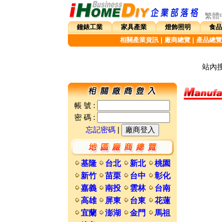
繁體
鐘錶工業
家具產業
燈飾照明
食品
相關產業資訊
|
廠商總覽
|
產品總覽
站內搜
帳 號 :
密 碼 :
忘記密碼
|
基隆
台北
新北
桃園
新竹
苗栗
台中
彰化
嘉義
南投
雲林
台南
高雄
屏東
台東
花蓮
宜蘭
澎湖
金門
馬祖