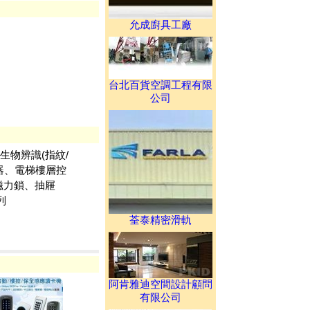
允成廚具工廠
台北百貨空調工程有限
公司
 、生物辨識(指紋/
制器、電梯樓層控
、磁力鎖、抽屜
列
荃泰精密滑軌
阿肯雅迪空間設計顧問
有限公司