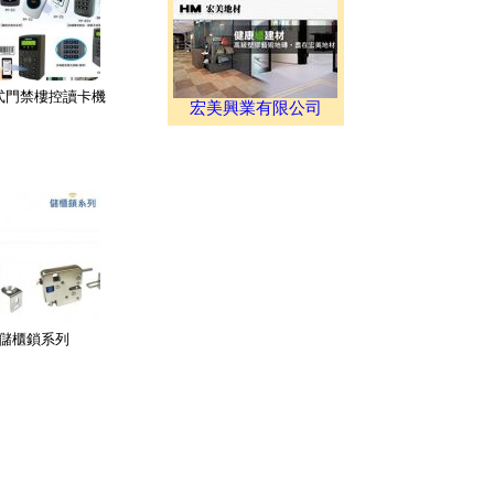
式門禁樓控讀卡機
宏美興業有限公司
儲櫃鎖系列