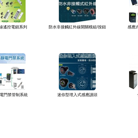
線遙控電鎖系列
防水非接觸紅外線開關模組/按鈕
感應
靜電門禁管制系統
迷你型埋入式感應讀頭