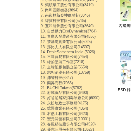
5. 鴻碩環工股份有限公司(3419)
6. 尚和國際衡器(3894)
7. 南崁林新發神像雕刻(3846)
8. 緯寶科技有限公司(5735)
內建無
9. 五和裝飾股份有限公司(3640)
10. 自然動力EcoDynamics(3784)
11. 青島久發農產有限公司(4556)
12. 茶基礎實業有限公司(5025)
13. 露比夫人有限公司(14597)
14. DesicSorbchem India (5026)
15. 三達貿易有限公司(7454)
16. 綠的塗裝工作室(7218)
17. 全瑋塑膠包裝企業(5654)
18. 志相蔘藥有限公司(10759)
19. 沛智科技(6347)
20. 奕昇商行(7033)
21. BUCHI Taiwan(5782)
ESD 
22. 府城食品有限公司(6490)
23. 好爸爸居家消毒除蟲公司(6090)
24. 永松地政士事務所(4175)
25. 鋐晉實業有限公司(4354)
26. 君然工程有限公司(6423)
27. 宏元開發有限公司(10001)
28. 春風精技股份有限公司(4520)
29. 優志旺股份有限公司(13627)