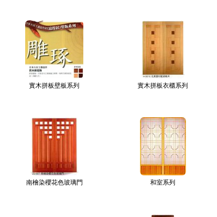
實木拼板壁板系列
實木拼板衣櫃系列
南檜染櫻花色玻璃門
和室系列