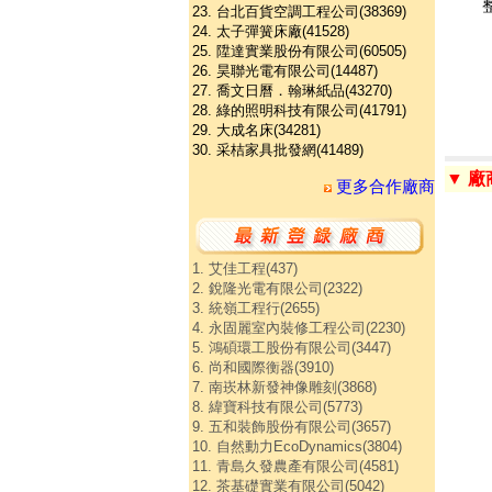
23. 台北百貨空調工程公司(38369)
24. 太子彈簧床廠(41528)
25. 陞達實業股份有限公司(60505)
26. 昊聯光電有限公司(14487)
27. 喬文日曆．翰琳紙品(43270)
28. 綠的照明科技有限公司(41791)
29. 大成名床(34281)
30. 采桔家具批發網(41489)
▼ 
更多合作廠商
1. 艾佳工程(437)
2. 銳隆光電有限公司(2322)
3. 統嶺工程行(2655)
4. 永固麗室內裝修工程公司(2230)
5. 鴻碩環工股份有限公司(3447)
6. 尚和國際衡器(3910)
7. 南崁林新發神像雕刻(3868)
8. 緯寶科技有限公司(5773)
9. 五和裝飾股份有限公司(3657)
10. 自然動力EcoDynamics(3804)
11. 青島久發農產有限公司(4581)
12. 茶基礎實業有限公司(5042)