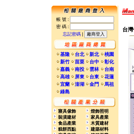
帳 號 :
密 碼 :
台灣
忘記密碼
|
基隆
台北
新北
桃園
新竹
苗栗
台中
彰化
嘉義
南投
雲林
台南
高雄
屏東
台東
花蓮
宜蘭
澎湖
金門
馬祖
綠島
寢具傢飾
燈飾照明
裝潢建材
家具產業
食品產業
木質建材
糕餅西點
建築材料