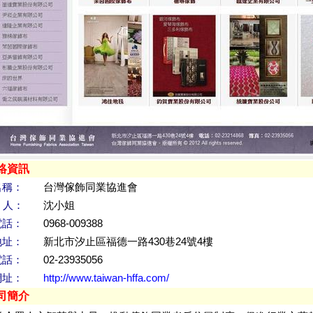
絡資訊
名稱：
台灣傢飾同業協進會
 人：
沈小姐
電話：
0968-009388
地址：
新北市汐止區福德一路430巷24號4樓
電話：
02-23935056
網址：
http://www.taiwan-hffa.com/
司簡介