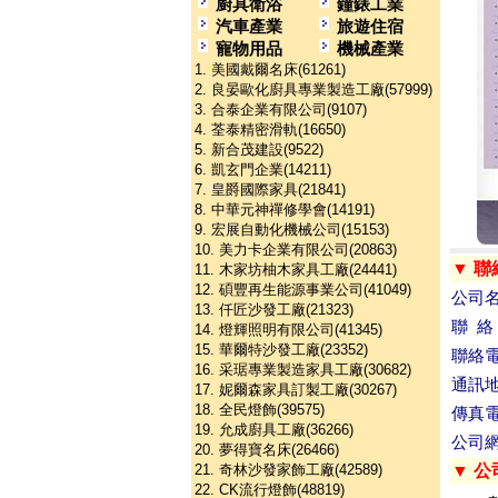
廚具衛浴
鐘錶工業
汽車產業
旅遊住宿
寵物用品
機械產業
1. 美國戴爾名床(61261)
2. 良晏歐化廚具專業製造工廠(57999)
3. 合泰企業有限公司(9107)
4. 荃泰精密滑軌(16650)
5. 新合茂建設(9522)
6. 凱玄門企業(14211)
7. 皇爵國際家具(21841)
8. 中華元神禪修學會(14191)
9. 宏展自動化機械公司(15153)
10. 美力卡企業有限公司(20863)
▼ 聯
11. 木家坊柚木家具工廠(24441)
12. 碩豐再生能源事業公司(41049)
公司
13. 仟匠沙發工廠(21323)
聯 絡
14. 燈輝照明有限公司(41345)
15. 華爾特沙發工廠(23352)
聯絡
16. 采琚專業製造家具工廠(30682)
通訊
17. 妮爾森家具訂製工廠(30267)
18. 全民燈飾(39575)
傳真
19. 允成廚具工廠(36266)
公司
20. 夢得寶名床(26466)
▼ 公
21. 奇林沙發家飾工廠(42589)
22. CK流行燈飾(48819)