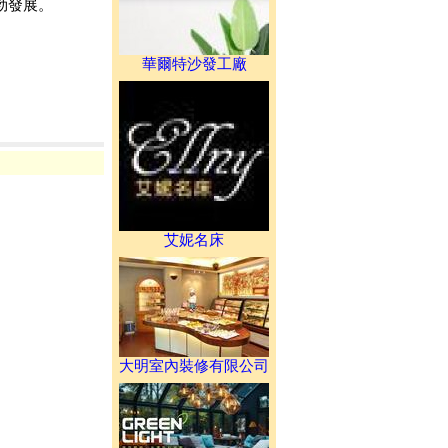
勃發展。
華爾特沙發工廠
艾妮名床
大明室內裝修有限公司