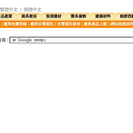
繁體中文
/
簡體中文
食品產業
廚具衛浴
裝潢建材
寢具傢飾
建築材料
糕餅西
|
廠商免費登錄
|
廠商供需資訊
|
供需資訊發佈
|
廠商產品上載
|
網站服務說
尋 :