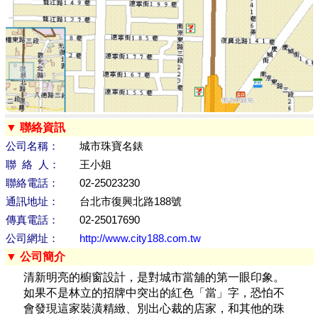
▼ 聯絡資訊
公司名稱：
城市珠寶名錶
聯 絡 人：
王小姐
聯絡電話：
02-25023230
通訊地址：
台北市復興北路188號
傳真電話：
02-25017690
公司網址：
http://www.city188.com.tw
▼ 公司簡介
清新明亮的櫥窗設計，是對城市當舖的第一眼印象。
如果不是林立的招牌中突出的紅色「當」字，恐怕不
會發現這家裝潢精緻、別出心裁的店家，和其他的珠