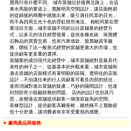
寶商行有什麼不同。 城市當舖位於復興北路上，在這
車水馬龍的要道上，寬敞明亮空間設計，讓店面輕易
的從錦簇的商圈中跳脫出來，吸引過往民眾的目光，
而不為四周五光十色的霓虹燈所淹沒。 相較同業在營
業項目方面，城市當舖不同於以往當舖業的經營方
式，以多元的項目經營發展，提供各種名錶、珠寶鑽
石飾品的買賣交易，也有汽車借款、股票融資等服
務，開拓了比一般形式經營的當舖更廣大的市場，也
提供顧客更多重的選擇。
當舖業的成功現代化經營中，城市當舖絕對是最具代
表性的例子之一。從最基本的外觀來看，城市當舖和
過去當舖的店面模式有著明顯的區隔。透明化的店面
設計，不但讓往來的行人與顧客可看見內部的狀況，
進而消減對進出當舖的疑慮，巧妙的隔間設計，也達
到預防宵小覬覦財務的問題。 店內的設計也別具巧
思，改變過去當舖提供顧客一個僅容旋馬的空間。
長條型設計，提供顧客高腳座椅，雖然稱不上寬敞卻
也十分舒適，讓消費者有非常受重視的感覺。
▼ 廠商產品與服務