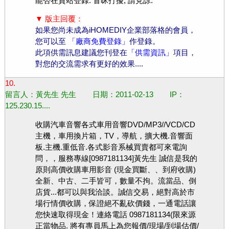
能否在貴站登錄. 冒昧打擾, 請見諒.
▼ 版主回覆：
如果您尚未成為iHOMEDIY企業部落格的會員，
您可以至
「廠商免費登錄」
作登錄。
此項供需訊息建議您刊登在
「供需資訊」
項目，
對您的交流需求有更好的效果....
10.
留言人：黃先生 先生 日期：2011-02-13 IP：
125.230.15....
收購汽車音響各式車用音響DVD/MP3//VCD/CD
主機，車用換片箱，TV，導航，擴大機.音響面
板.主機.重低音.各式影音系械買賣都可來電詢
問，，服務專線[0987181134]黃先生 誠信是我的
原則高價收購車用影音 (現金買斷、、到府收購)
全新、中古、二手皆可，數量不拘。流當品、倒
店貨...都可以與我洽談。誠信交易，絕對高於市
場行情價收購，保證絕不亂砍價錢，一通電話讓
您快速取得現金！連絡電話 0987181134(限來源
正當物品. 將有專員馬上為您報價/現場/到場估價/