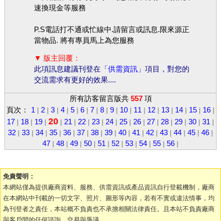
速換現金等服務
P.S電話打不通或忙線中.請留言或訊息.限來源正
當物品. 將有專員馬上為您服務
▼ 版主回覆：
此項訊息建議刊登在
「供需資訊」
項目，對您的
交流需求有更好的效果....
所有訪客留言版共
557
項
頁次：
1
2
3
4
5
6
7
8
9
10
11
12
13
14
15
16
|
|
|
|
|
|
|
|
|
|
|
|
|
|
|
|
20
17
18
19
21
22
23
24
25
26
27
28
29
30
31
|
|
|
|
|
|
|
|
|
|
|
|
|
|
|
32
33
34
35
36
37
38
39
40
41
42
43
44
45
46
|
|
|
|
|
|
|
|
|
|
|
|
|
|
|
47
48
49
50
51
52
53
54
55
56
|
|
|
|
|
|
|
|
|
|
免責聲明：
本網站僅為提供廠商資料、服務、供需資訊或產品資訊自行登載機制，廠商
在本網站中刊載的一切文字、照片、圖形等內容，若有不實或違法情事，均
為刊登者之責任，本站概不負責也不承擔相關法律責任。且本站不負責廠商
與客戶間的任何諮詢、交易與爭議。