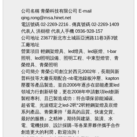
公司名稱 青榮科技有限公司 E-mail
qing.rong@msa.hinet.net
電話號碼 02-2269-2216 . 傳真號碼 02-2269-1409
代表人 洪樹楷 代表人手機 0936-928-157
公司地址 23677新北市土城區亞洲路11巷3弄3號
工廠地址
營業項目 輕鋼架燈具、led燈具、led嵌燈、t-bar
照明、led照明設備、照明工程、中東型燈管、青
榮燈具、青榮照明
公司簡介 青榮公司創立於西元2002年，長期與新
普科技等大廠長期配合-nb電池鎳板沖壓、kapton
壓覆等產品製造。並自2006年逐步在節能產業led
領域力行創新研發，更在2008年申請數項led創新
製程專利、且已製造成功：符合環保節能減碳、
超省電、光波穩定之led-2呎*2呎輕鋼架燈及崁燈
系列產品。青榮秉持『最高的品質、快速交貨、
最好的服務』之精神，期待與建築、裝潢、水
電、電機技師、設計採購‧‧等各業界夥伴攜手合作
創造更大的利潤，歡迎洽詢！