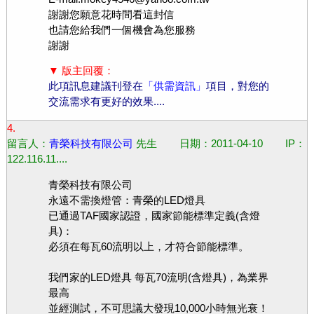
謝謝您願意花時間看這封信
也請您給我們一個機會為您服務
謝謝
▼ 版主回覆：
此項訊息建議刊登在
「供需資訊」
項目，對您的
交流需求有更好的效果....
4.
留言人：
青榮科技有限公司
先生 日期：2011-04-10 IP：
122.116.11....
青榮科技有限公司
永遠不需換燈管：青榮的LED燈具
已通過TAF國家認證，國家節能標準定義(含燈
具)：
必須在每瓦60流明以上，才符合節能標準。
我們家的LED燈具 每瓦70流明(含燈具)，為業界
最高
並經測試，不可思議大發現10,000小時無光衰！