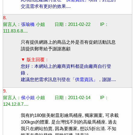
交流需求有更好的效果....
8.
留言人：
張瑜橋
小姐 日期：2011-02-22 IP：
111.83.6.8....
只有提供網路上的商品之外是否有促銷活動訊息
請提供郵寄給予謝謝惠顧
▼ 版主回覆：
您好：本網站上的廠商資料都是由廠商自行登
錄，
建議您把需求訊息刊登在
「供需資訊」
，謝謝....
9.
留言人：
侯小姐
小姐 日期：2011-02-14 IP：
124.12.8.7....
我有約180個美耐皿彩繪馬桶座, 獨家圖案, 可承載
100kgs的體重. 是台灣找不到的高級馬桶座. 過去
我只在網站拍賣, 因為要搬家, 想以5折出清. 不知