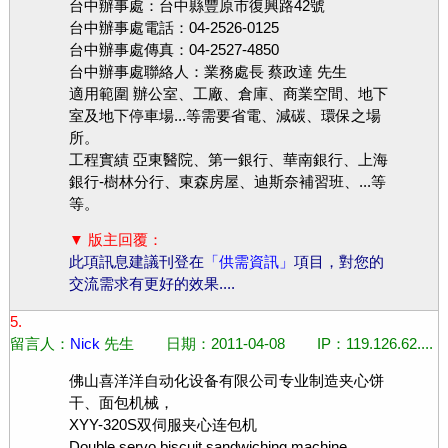
台中辦事處：台中縣豐原市復興路42號
台中辦事處電話：04-2526-0125
台中辦事處傳真：04-2527-4850
台中辦事處聯絡人：業務處長 蔡政達 先生
適用範圍 辦公室、工廠、倉庫、商業空間、地下
室及地下停車場...等需要省電、減碳、環保之場
所。
工程實績 亞東醫院、第一銀行、華南銀行、上海
銀行-樹林分行、東森房屋、迪斯奈補習班、...等
等。
▼ 版主回覆：
此項訊息建議刊登在
「供需資訊」
項目，對您的
交流需求有更好的效果....
5.
留言人：
Nick
先生 日期：2011-04-08 IP：119.126.62....
佛山喜洋洋自动化设备有限公司专业制造夹心饼
干、面包机械，
XYY-320S双伺服夹心连包机
Double servo biscuit sandwiching machine