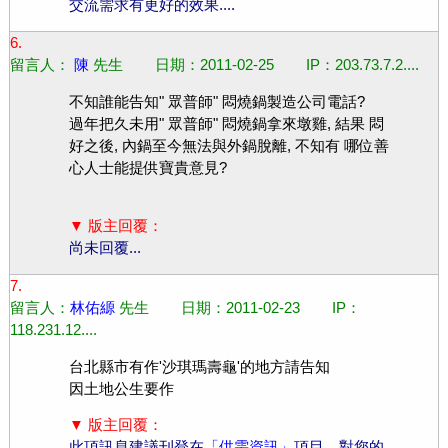
交流需求有更好的效果....
6.
留言人：
陳
先生 日期：2011-02-25 IP：203.73.7.2....
不知誰能告知" 眾普師" 悶燒鍋製造公司電話?
過年把久未用" 眾普師" 悶燒鍋拿來墩雞, 結果 悶
好之後, 內鍋至今無法與外鍋脫離, 不知有 哪位善
心人士能提供寶貴意見?
▼ 版主回覆：
尚未回覆...
7.
留言人：
林佑縓
先生 日期：2011-02-23 IP：
118.231.12....
台北縣市有作'沙琪瑪壽龜'的地方請告知
因土地公生要作
▼ 版主回覆：
此項訊息建議刊登在
「供需資訊」
項目，對您的