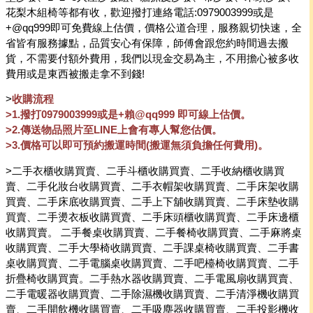
花梨木組椅等都有收，歡迎撥打連絡電話:0979003999或是
+@qq999即可免費線上估價，價格公道合理，服務親切快速，全
省皆有服務據點，品質安心有保障，師傅會跟您約時間過去搬
貨，不需要付額外費用，我們以現金交易為主，不用擔心被多收
費用或是東西被搬走拿不到錢!
>
收購流程
>1.撥打0979003999或是+賴@qq999 即可線上估價。
>2.傳送物品照片至LINE上會有專人幫您估價。
>3.價格可以即可預約搬運時間(搬運無須負擔任何費用)。
>二手衣櫃收購買賣、二手斗櫃收購買賣、二手收納櫃收購買
賣、二手化妝台收購買賣、二手衣帽架收購買賣、二手床架收購
買賣、二手床底收購買賣、二手上下舖收購買賣、二手床墊收購
買賣、二手燙衣板收購買賣、二手床頭櫃收購買賣、二手床邊櫃
收購買賣。 二手餐桌收購買賣、二手餐椅收購買賣、二手麻將桌
收購買賣、二手大學椅收購買賣、二手課桌椅收購買賣、二手書
桌收購買賣、二手電腦桌收購買賣、二手吧檯椅收購買賣、二手
折疊椅收購買賣。二手熱水器收購買賣、二手電風扇收購買賣、
二手電暖器收購買賣、二手除濕機收購買賣、二手清淨機收購買
賣、二手開飲機收購買賣、二手吸塵器收購買賣、二手投影機收