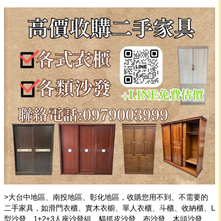
>大台中地區、南投地區、彰化地區，收購您用不到、不需要的
二手家具，如滑門衣櫃、實木衣櫥、單人衣櫃、斗櫃、收納櫃、L
型沙發、1+2+3人座沙發組、貓抓皮沙發、布沙發、木頭沙發、