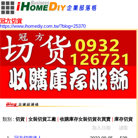
冠方切貨
https://www.ihomediy.com.tw/?blog=25370
|
|
|
類別 :
切貨
女裝切貨工廠
收購庫存女裝切貨衣買賣
庫存切貨
加入日期
讀取
冠方切貨達人