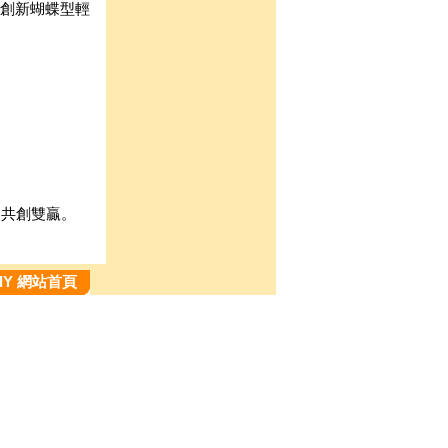
創新蝴蝶型輕
，共創雙贏。
DIY 網站首頁