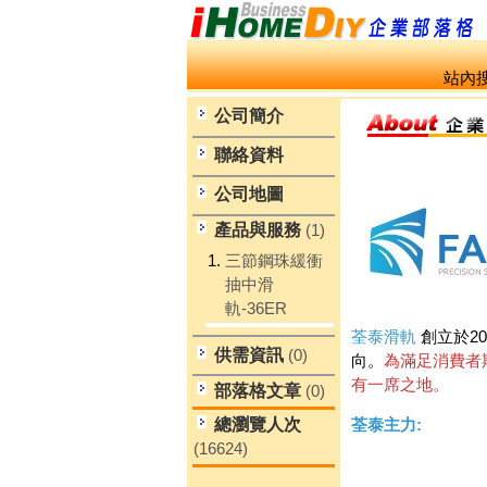
站內搜
公司簡介
聯絡資料
公司地圖
產品與服務
(1)
1.
三節鋼珠緩衝
抽中滑
軌-36ER
荃泰滑軌
創立於2
供需資訊
(0)
向。
為滿足消費者期
有一席之地。
部落格文章
(0)
總瀏覽人次
荃泰主力:
(16624)