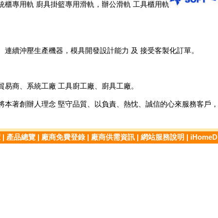
統櫃專用軌 廚具掛籃專用滑軌，辦公滑軌 工具櫃用軌
、連續沖壓生產機器，模具開發設計能力 及 接受客製化訂單。
貿易商、系統工廠 工具廚工廠、廚具工廠。
將本著創辦人理念 堅守品質、以負責、熱忱、誠信的心來服務客戶
覽
|
產品總覽
|
廠商免費登錄
|
廠商供需資訊
|
網站服務說明
|
iHome