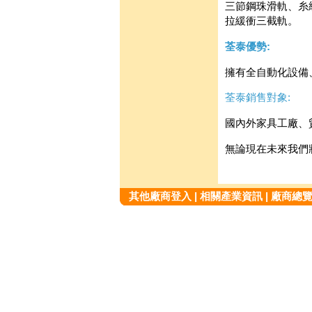
三節鋼珠滑軌、糸
拉緩衝三截軌。
荃泰優勢:
擁有全自動化設備
荃泰銷售對象:
國內外家具工廠、
無論現在未來我們
其他廠商登入
|
相關產業資訊
|
廠商總