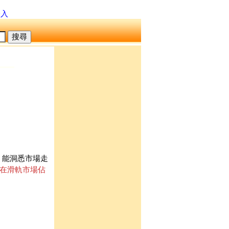
登入
，能洞悉市場走
很快在滑軌市場佔