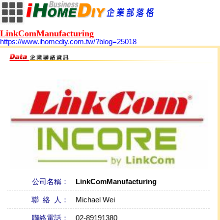
LinkComManufacturing
https://www.ihomediy.com.tw/?blog=25018
公司名稱：
LinkComManufacturing
聯 絡 人：
Michael Wei
聯絡電話：
02-89191380