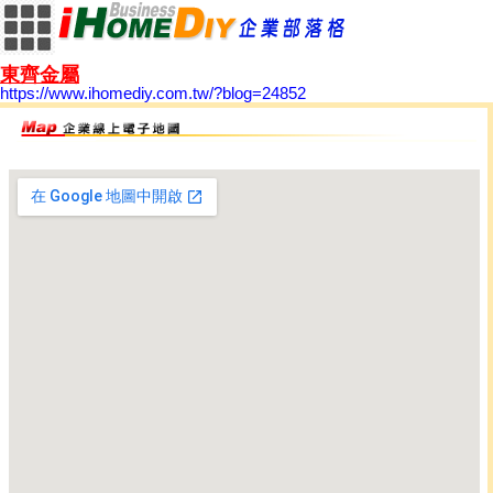
東齊金屬
https://www.ihomediy.com.tw/?blog=24852