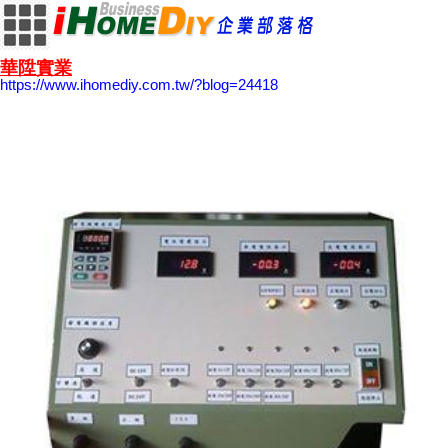
華陞實業
https://www.ihomediy.com.tw/?blog=24418