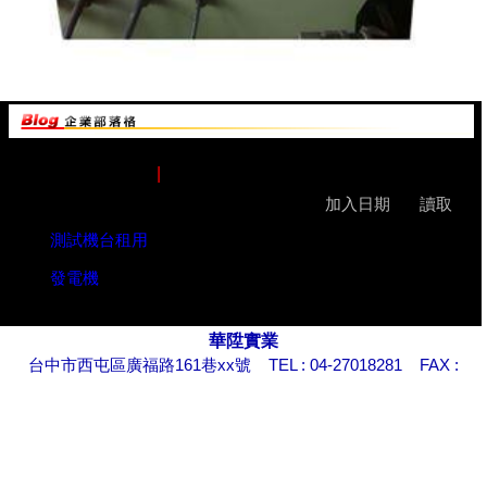
|
類別 :
公司營業項目
服務項目
加入日期
讀取
測試機台租用
1.
2015-01-04
1215
發電機
2.
2015-01-04
3051
華陞實業
台中市西屯區廣福路161巷xx號 TEL : 04-27018281 FAX :