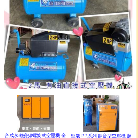
合成永磁變頻螺旋式空壓機 全
聖晟 PP系列 靜音型空壓機 超