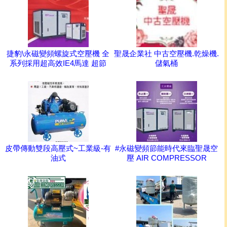
捷豹\永磁變頻螺旋式空壓機 全
聖晟企業社 中古空壓機.乾燥機.
系列採用超高效IE4馬達 超節
儲氣桶
皮帶傳動雙段高壓式~工業級-有
#永磁變頻節能時代來臨聖晟空
油式
壓 AIR COMPRESSOR