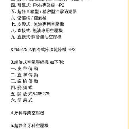
四. 引擎式: 戶外/專業級 ~P2
五. 超靜音箱型 / 精密型油霧過濾器
六. 儲備桶 / 儲氣桶
七. 皮帶式 : 無油專用空壓機
八. 直接式: 無油專用空壓機
九. 直接式:靜音無油空壓機
&#65279;2.氣冷式冷凍乾燥機 ~P2
3.螺旋式空氣壓縮機 如下例:
一. 皮 帶 傳 動
二. 直 聯 傳 動
三. 齒 輪 傳 動
四. 變 頻 式
五. 開 放 式&#65279;
六. 簡 易 式
4.牙科專業空壓機
5.超靜音牙科空壓機