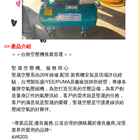
>> 產品介紹
＞＞台南空壓機推薦首選＜＜
聖 晟 空 壓 機。 服 務 用 心
聖晟空壓系由20年維修.配管.新舊機安裝及現場評估經
驗，台灣製拓盛/YEE/PUMA原廠級技師所經營，專修各
廠牌空氣壓縮機，為您打造完美的空壓設備，為客戶創
造量身訂作的氣壓供給，客戶的需求就是聖晟的任務，
客戶的滿意就是聖晟的榮耀，聖晟空壓是守護產線供給
壓縮空氣的好夥伴。
~專業品質,優良服務,公道合理的價格屬於優良廠商,深受
業界所愛用的品牌~
&#8203;