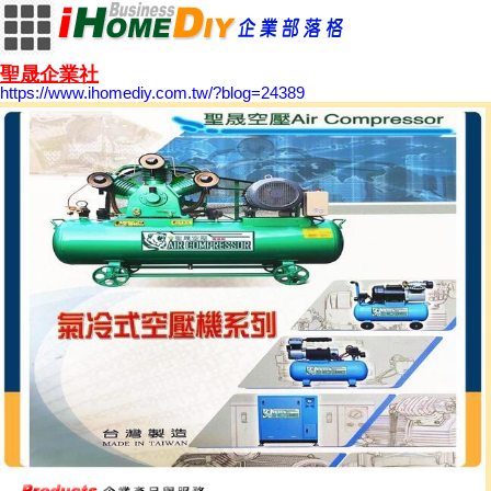
聖晟企業社
https://www.ihomediy.com.tw/?blog=24389