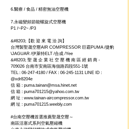
6.醫療 / 食品 / 精密無油空壓機
7.永磁變頻節能螺旋式空壓機
P1 /~P2~ /P3
&#8203;【歡 迎 來 電 洽 詢】
台灣製聖晟空壓AIR COMPRESSOR 巨霸PUMA /捷豹
\JAGUAR /伊萊特ELT /合成 /Yee
&#8203; 聖 晟 企 業 社 空 壓 機 南 區 經 銷 商 -
709026 台南市安南區海佃路四段551-1號
TEL : 06-247-4180 / FAX : 06-245-1131 LINE ID :
@xdr8204e
信 箱 : puma.tainan@msa.hinet.net
信 箱 : puma701215@yahoo.com.tw
網 址 : www.tainan-aircompressor.com.tw
網 址 : puma701215.weebly.com
#台南空壓機首選推薦聖晟空壓～
南區活塞式系列空氣壓縮機