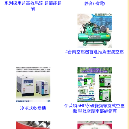
系列採用超高效馬達 超節能超
靜音/ 省電/
省
#台南空壓機首選推薦聖晟空壓
～
伊萊特5HP永磁變頻螺旋式空壓
冷凍式乾燥機
機 聖晟空壓南部經銷商