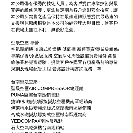
本公司備有優秀的技術人員，為客戶提供專業技術與最
完善的維修保養，更派員定期為客戶巡迴安全檢查，讓
本公司所銷售之產品保持在最佳運轉狀態提供最迅速的
支援與原廠級服務是本公司的經營理念與目標，使客戶
在職場上無往不利，無後顧之憂。
聖晟空壓 專營：
空氣壓縮機 冷凍式乾燥機 儲氣桶 新舊買賣/專業級維修/
專業保養/原廠級服務 空氣淨化周邊設備買賣維修 銷售
維修業務豐富經驗，提供客戶在購置各項產品前的專業
規劃及現場配管工程,管路設計與諮詢服務....等。
台南聖晟空壓：
聖晟空壓AIR COMPRESSOR總經銷
PUMA巨霸台南區銷售點
捷豹\永磁變頻螺旋變頻空壓機南區經銷商
伊萊特永磁變頻螺旋式空壓機南區經銷商
合成永磁變頻螺旋式空壓機南區經銷商
YEE/COMPAX南區服務點
石大空氣乾燥機台南經銷站