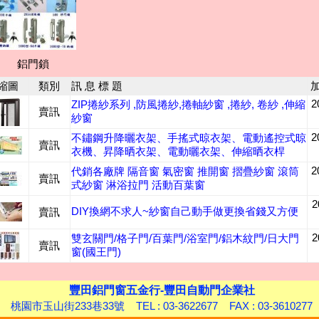
鋁門鎖
縮圖
類別
訊 息 標 題
2
ZIP捲紗系列 ,防風捲紗,捲軸紗窗 ,捲紗, 卷紗 ,伸縮
賣訊
紗窗
2
不鏽鋼升降曬衣架、手搖式晾衣架、電動遙控式晾
賣訊
衣機、昇降晒衣架、電動曬衣架、伸縮晒衣桿
2
代銷各廠牌 隔音窗 氣密窗 推開窗 摺疊紗窗 滾筒
賣訊
式紗窗 淋浴拉門 活動百葉窗
2
DIY換網不求人~紗窗自己動手做更換省錢又方便
賣訊
2
雙玄關門/格子門/百葉門/浴室門/鋁木紋門/日大門
賣訊
窗(國王門)
豐田鋁門窗五金行-豐田自動門企業社
桃園市玉山街233巷33號 TEL : 03-3622677 FAX : 03-3610277