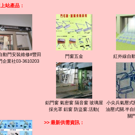
最新上站產品：
自動門安裝維修#豐田
門窗五金
紅外線自動
企業社03-3610203
鋁門窗 氣密窗 隔音窗 玻璃屋
小尖兵氣壓式
採光罩 鋁窗 防盜窗.活動(
油壓式關.半自
關
>> 最新供需資訊：