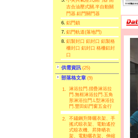
5.
小尖兵氣壓式關門器 開
吉合油壓式關.半自動關
門器.鋁門關門器
6.
鋁門鎖
7.
鋁門軌道(落地門)
8.
鋁製封口 鋁封口 鋁製格
柵封口 鋁封口 格柵鋁封
口
供需資訊
(25)
部落格文章
(9)
淋浴拉門.摺疊淋浴拉
1.
門.無框淋浴拉門.五角
形淋浴拉門.L型淋浴拉
門.豐田鋁門窗五金行
不鏽鋼升降曬衣架、手
2.
搖式晾衣架、電動遙控
式晾衣機、昇降晒衣
架、電動曬衣架、伸縮