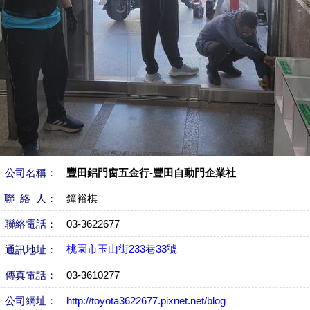
公司名稱：
豐田鋁門窗五金行-豐田自動門企業社
聯 絡 人：
鐘裕棋
聯絡電話：
03-3622677
桃園市玉山街233巷33號
通訊地址：
傳真電話：
03-3610277
公司網址：
http://toyota3622677.pixnet.net/blog