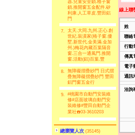
器.兒童安全鎖.格子窗
鎖.推開窗五金配件.矽
線上聯
利康.人工草皮.豐田鋁
門
姓
太天.大同.九州.正心.創
7.
世紀.裝潢家(格子窗.優
聯絡
墅.新世代.金美滿.金加
行動
州.)梅花內藏百葉隔音
窗.三合一通風門.推開
傳真
窗.活動(鋁)百葉.豐
電子
無障礙摺疊紗門 日式摺
8.
通訊
疊無障礙摺疊紗門 豐田
鋁門窗五金行
洽詢
#桃園市自動門安裝維
9.
修#店面玻璃自動門安
裝維修#豐田自動門企
業社☎️03-3610203
總瀏覽人次
(35145)