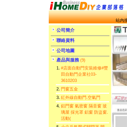
站內搜
公司簡介
聯絡資料
公司地圖
產品與服務
(9)
1.
#店面自動門安裝維修#豐
田自動門企業社03-
3610203
2.
門窗五金
3.
紅外線自動門.空氣門
4.
鋁門窗 氣密窗 隔音窗 玻
璃屋 採光罩 鋁窗 防盜窗.
活動(