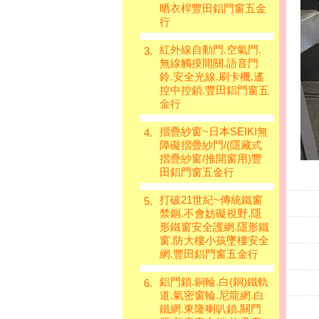
晒衣桿豐田鋁門窗五金
行
紅外線自動門.空氣門.
3.
無線觸摸開關.語音門
鈴.安全光線.刷卡機.遙
控中控鎖.豐田鋁門窗五
金行
摺疊紗窗~日本SEIKI無
4.
障礙摺疊紗門/(隱藏式
摺疊紗窗/推開窗用)豐
田鋁門窗五金行
打破21世紀~傳統鐵窗
5.
禁錮.不會妨礙視野.隱
形鐵窗安全護網.隱形鐵
窗.防大樓小孩墜樓安全
網.豐田鋁門窗五金行
鋁門鎖.銅輪.白(銅)鐵軌
6.
道.氣密窗輪.尼龍網.白
鐵網.東隆喇叭鎖.關門