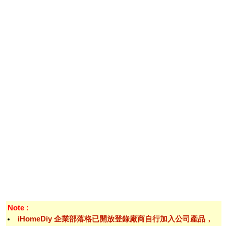
Note :
iHomeDiy 企業部落格已開放登錄廠商自行加入公司產品，