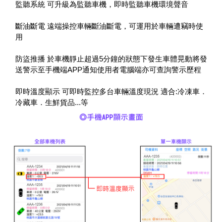
監聽系統 可升級為監聽車機，即時監聽車機環境聲音
斷油斷電 遠端操控車輛斷油斷電，可運用於車輛遭竊時使
用
防盜推播 於車機靜止超過5分鐘的狀態下發生車體晃動將發
送警示至手機端APP通知使用者電腦端亦可查詢警示歷程
即時溫度顯示 可即時監控多台車輛溫度現況 適合:冷凍車．
冷藏車．生鮮貨品...等