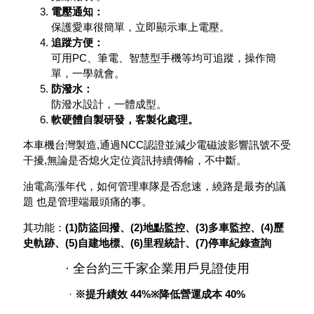
電壓通知：
保護愛車很簡單，立即顯示車上電壓。
追蹤方便：
可用PC、筆電、智慧型手機等均可追蹤，操作簡
單，一學就會。
防潑水：
防潑水設計，一體成型。
軟硬體自製研發，客製化處理。
本車機台灣製造,通過NCC認證並減少電磁波影響訊號不受
干擾,無論是否熄火定位資訊持續傳輸，不中斷。
油電高漲年代，如何管理車隊是否怠速，繞路是最夯的議
題 也是管理端最頭痛的事。
其功能：
(1)防盜回撥、(2)地點監控、(3)多車監控、(4)歷
史軌跡、(5)自建地標、(6)里程統計、(7)停車紀錄查詢
·
全台約三千家企業用戶見證使用
·
※提升績效 44%
※
降低營運成本 40%