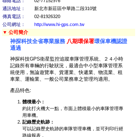
聯絡電話：
02-77152976
通訊地址：
新北市新莊區中華路二段310號
傳真電話：
02-81926320
公司網址：
http://www.hi-gps.com.tw
▼ 公司簡介
神探科技全省專業服務
八期環保署
環保車機認證
通過
神探科技GPS衛星監控追蹤車隊管理系統、２４小時
記錄所有車輛的行駛狀況，最適合中小型車隊管理系
統使用，無論遊覽車、貨運業、快遞業、物流業、租
車業、運輸業、一般公司業務車之管理均適用。
產品特色:
體積最小：
約比打火機大一點，市面上體積最小的車隊管理專
用車機。
記錄歷史軌跡：
可以記錄歷史軌跡的車隊管理車機，並可列印行經
路線報表 。