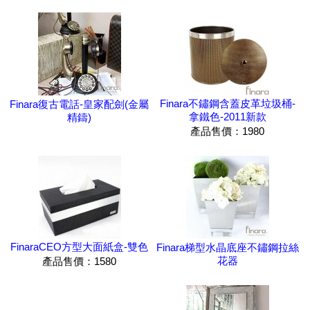
Finara不鏽鋼含蓋皮革垃圾桶-
Finara復古電話-皇家配劍(金屬
拿鐵色-2011新款
精鑄)
產品售價：1980
FinaraCEO方型大面紙盒-雙色
Finara梯型水晶底座不鏽鋼拉絲
花器
產品售價：1580