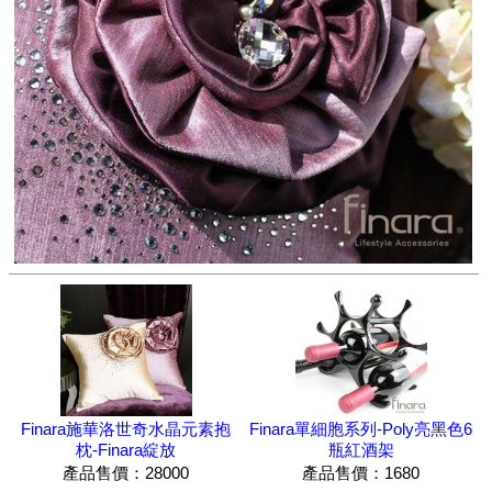
Finara施華洛世奇水晶元素抱
Finara單細胞系列-Poly亮黑色6
枕-Finara綻放
瓶紅酒架
產品售價：28000
產品售價：1680