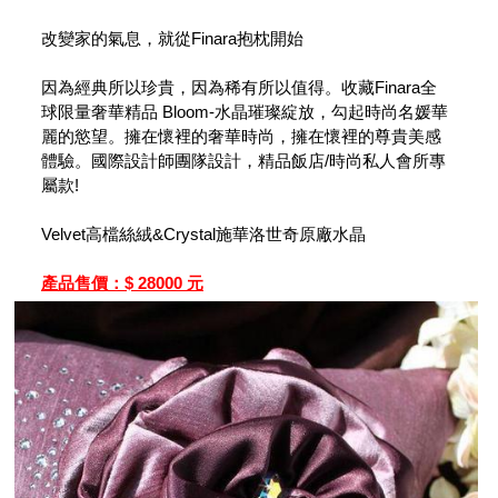
改變家的氣息，就從Finara抱枕開始
因為經典所以珍貴，因為稀有所以值得。收藏Finara全
球限量奢華精品 Bloom-水晶璀璨綻放，勾起時尚名媛華
麗的慾望。擁在懷裡的奢華時尚，擁在懷裡的尊貴美感
體驗。國際設計師團隊設計，精品飯店/時尚私人會所專
屬款!
Velvet高檔絲絨&Crystal施華洛世奇原廠水晶
產品售價：$ 28000 元