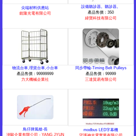
設備聽診器。聽診器。
尖端材料供應站
產品售價：350
銳隆光電有限公司
緯寶科技有限公司
物流台車,理貨台車,小台車
同步帶輪-Timing Belt Pulleys
產品售價：99999999
產品售價：99999
力大機械企業社
三達貿易有限公司
鳥仔牌風槍-長
modbus LED字幕機
泱駿企業有限公司 - YANG JYUN
守護神光電實業有限公司