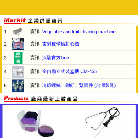
賣訊
1.
Vegetable and fruit cleaning machine
賣訊
雷射皮帶輪對心儀
2.
賣訊
泱駿官方Line
3.
賣訊
全自動立式裝盒機 CM-435
4.
賣訊
冷鍛螺絲、鉚釘、緊固件 (台灣製造)
5.