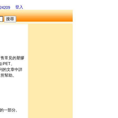
登入
=24209
市售常見的塑膠
:PET、
列的文章中詳
有所幫助。
膠的一部分。