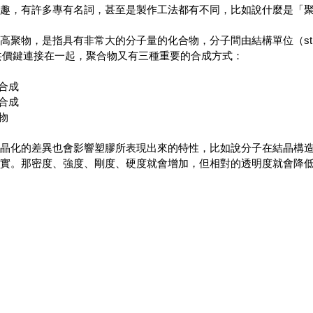
趣，有許多專有名詞，甚至是製作工法都有不同，比如說什麼是「聚
物，是指具有非常大的分子量的化合物，分子間由結構單位（structur
）由共價鍵連接在一起，聚合物又有三種重要的合成方式：
合成
合成
合物
晶化的差異也會影響塑膠所表現出來的特性，比如說分子在結晶構
實。那密度、強度、剛度、硬度就會增加，但相對的透明度就會降