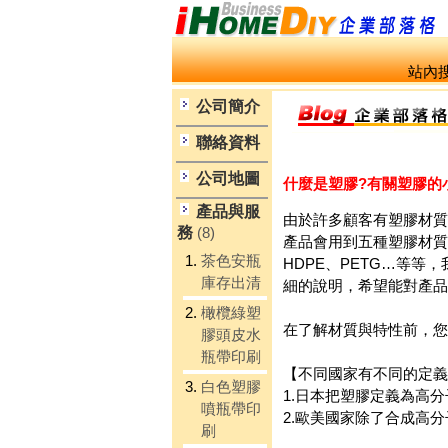
站內搜
公司簡介
聯絡資料
公司地圖
什麼是塑膠?有關塑膠的
產品與服
由於許多顧客有塑膠材質
務
(8)
產品會用到五種塑膠材質，
1.
茶色安瓶
HDPE、PETG…等
庫存出清
細的說明，希望能對產品
2.
橄欖綠塑
在了解材質與特性前，您先
膠頭皮水
瓶帶印刷
【不同國家有不同的定義
3.
白色塑膠
1.日本把塑膠定義為高
噴瓶帶印
2.歐美國家除了合成高
刷