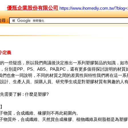
優瓶企業股份有限公司
https://www.ihomediy.com.tw/?blog
尋 :
小定義
的一些疑惑，所以我們商議後決定推出一系列塑膠製品的知識，如
分別是PP、PS、ABS、PA及PC，還有更多值得探討說明的材質如
等，我們也會一同說明，不同的材質之間的差異性與特性我們將在這一系
設計、生產人員、採購人員、研究學生或是對塑膠材質有興趣的人
需要了解 : 什麼是塑膠?
】
分子物質，合成纖維、橡膠則不再此範圍內。
分子物質外，合成纖維、天然貨合成橡膠、植物纖維及樹脂都是為塑