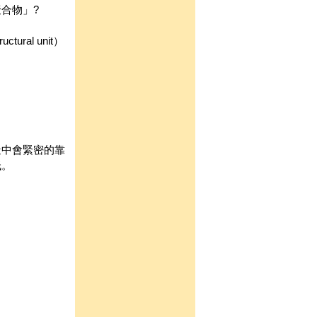
合物」?
al unit）
造中會緊密的靠
低。