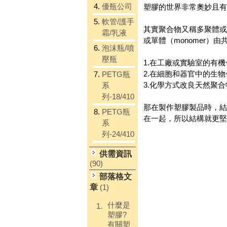
4.
優瓶公司
塑膠的世界非常奧妙且有
5.
軟管/護手
其實聚合物又稱多聚體或高聚
霜/乳液
或單體（monomer
6.
泡沫瓶/噴
壓瓶
1.在工廠或實驗室的有機
2.在細胞和器官中的生物
7.
PETG瓶
3.化學方式改良天然聚
系
列-18/410
那在製作塑膠製品時，結
8.
PETG瓶
在一起，所以結構就更堅
系
列-24/410
供需資訊
(90)
部落格文
章
(1)
什麼是
1.
塑膠?
有關塑