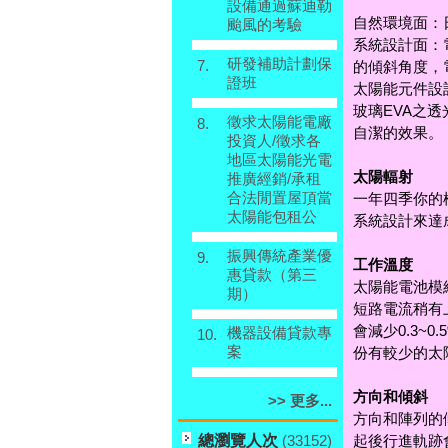
設備通過蘇迪勒
自然環境面：
颱風的考驗
系統設計面：
研發補助計劃保
7.
的傾斜角度，
證班
太陽能元件設
玻璃EVA之透
徵求太陽能電廠
8.
自潔的效果。
投資人/徵求各
地區太陽能光電
太陽輻射
推廣經銷/承租
合法閒置屋頂當
一年四季你的
太陽能包租公
系統設計來達
振興傳統產業優
9.
工作溫度
惠貸款（第三
太陽能電池模
期）
短路電流稍有
會減少0.3
機器設備貸款專
10.
案
份有較少的太
方向和傾斜
>> 更多...
方向和陣列的
總瀏覽人次
起後行進軌跡
(33152)