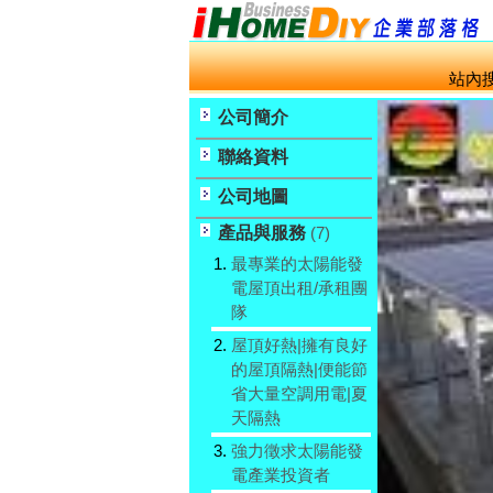
站內搜
公司簡介
聯絡資料
公司地圖
產品與服務
(7)
1.
最專業的太陽能發
電屋頂出租/承租團
隊
2.
屋頂好熱|擁有良好
的屋頂隔熱|便能節
省大量空調用電|夏
天隔熱
3.
強力徵求太陽能發
電產業投資者