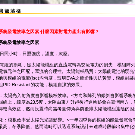
系統發電效率之因素 什麼因素對電力產出有影響？
系統發電效率之因素
日照小時，日照強度，溫度，灰塵。
電纜的損耗，從太陽能模組的直流電轉為交流電力的損失，模組陣
電氣元件之匹配，匯流的合理性。太陽能板品質：太陽能電池的弱光
池與模組的電流(Isc)均勻度，玻璃EVA之透光性與抗黃變，模組封
ID Resistant的功能，模組自潔的效果。
：太陽光入射角度會影響模板效率。<方向和陣列的傾斜會影響系統
歸線上，緯度為23.5度，太陽由東方升起後行進軌跡會在臺灣南方，
得較高效益，然而設置時尚需考量仰角與前後排太陽能模組遮陰的
化：模板效率受太陽光光譜影響。<一年四季你的模組的能量發電會
最高，冬季降低。然而這時可以透過系統設計來達成時段輸出集中化