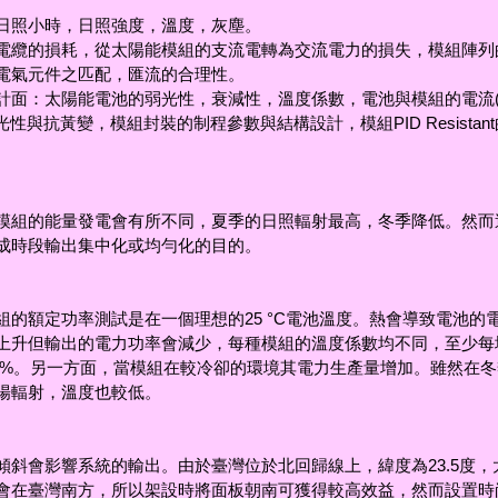
日照小時，日照強度，溫度，灰塵。
電纜的損耗，從太陽能模組的支流電轉為交流電力的損失，模組陣列
電氣元件之匹配，匯流的合理性。
計面：太陽能電池的弱光性，衰減性，溫度係數，電池與模組的電流(I
光性與抗黃變，模組封裝的制程參數與結構設計，模組PID Resistan
模組的能量發電會有所不同，夏季的日照輻射最高，冬季降低。然而
成時段輸出集中化或均勻化的目的。
組的額定功率測試是在一個理想的25 °C電池溫度。熱會導致電池的
上升但輸出的電力功率會減少，每種模組的溫度係數均不同，至少每增
~0.5%。另一方面，當模組在較冷卻的環境其電力生產量增加。雖然在
陽輻射，溫度也較低。
傾斜會影響系統的輸出。由於臺灣位於北回歸線上，緯度為23.5度，
會在臺灣南方，所以架設時將面板朝南可獲得較高效益，然而設置時