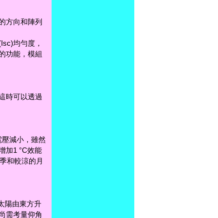
的方向和陣列
sc)均勻度，
t的功能，模組
這時可以透過
電壓減小，雖然
加1 °C效能
冬季和較涼的月
太陽由東方升
尚需考量仰角