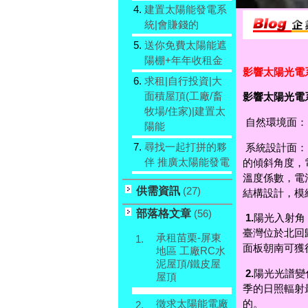
4.
建置太陽能發電系
統|會賺錢的
5.
送你免費太陽能遮
陽棚+年年收租金
影響太陽光電
6.
求租|自行投資|大
面積屋頂(工廠/畜
影響太陽光電
牧場/住家)|建置太
自然環境面：
陽能
7.
尋找一起打拼的夥
系統設計面：
伴 推廣太陽能發電
的傾斜角度，
溫度係數，電
供需資訊
(27)
結構設計，模組P
部落格文章
(56)
1.
陽光入射角
臺灣位於北回
承租苗栗-屏東
1.
面板朝南可獲
地區 工廠RC水
泥屋頂/鐵皮屋
2.
陽光光譜變
屋頂
季的日照輻射
徵求太陽能電廠
的。
2.