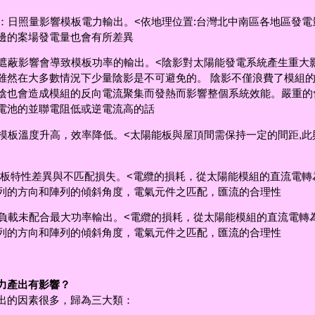
：日照量影響模板電力輸出。<依地理位置:台灣北中南區各地區發電
邊的案場發電量也會有所差異
遮蔽影響會導致模板功率的輸出。<陰影對太陽能發電系統產生重大
雖然在大多數情況下少量陰影是不可避免的。 陰影不僅浪費了模組
陰也會造成模組的反向電流聚集而發熱而影響整個系統效能。嚴重的
電池的並聯電阻低或逆電流高的話
模板溫度升高，效率降低。<太陽能板與屋頂間需保持一定的間距,此
模板特性差異與不匹配損失。<電纜的損耗，從太陽能模組的直流電轉
列的方向和陣列的傾斜角度，電氣元件之匹配，匯流的合理性
負載未配合最大功率輸出。<電纜的損耗，從太陽能模組的直流電轉
列的方向和陣列的傾斜角度，電氣元件之匹配，匯流的合理性
力產出有影響？
出的因素很多，歸為三大類：