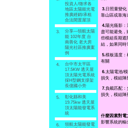
投資人/徵求各
3.
日照量變化
地區太陽能光電
推廣經銷/承租
靠山區或靠海
合法閒置屋頂
4.
陽光蔭影：
分享—領航太陽
3.
盡可能避免，
能 102年度 台
些模組長期遮
南善化 老大房
結，如果同時
陽光社區推廣案
例
5.
模板溫度：
有關
台中市太平區
4.
17.5KW 透天屋
6.
太陽電池/
頂太陽光電系統
損失，模組陣
採H型鋼支撐架
長億國小旁
7.
負載匹配：
損失，模組陣
彰化縣和美
5.
19.75kw 透天屋
頂太陽能發電系
統
什麼因素對電
影響系統的輸
領航太陽能發電
6.