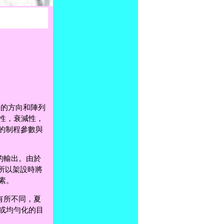
列的方向和陣列
性，衰減性，
裝的制程參數與
的輸出。由於
所以架設時將
因素。
有所不同，夏
或均勻化的目