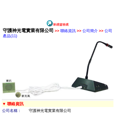
守護神光電實業有限公司
>>
聯絡資訊
>>
公司簡介
>>
公司
產品(11)
▼ 聯絡資訊
公司名稱：
守護神光電實業有限公司