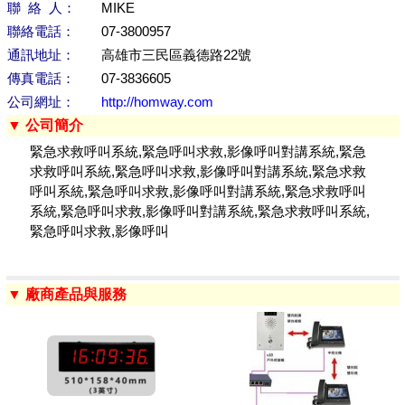
聯 絡 人：
MIKE
聯絡電話：
07-3800957
通訊地址：
高雄市三民區義德路22號
傳真電話：
07-3836605
公司網址：
http://homway.com
▼ 公司簡介
緊急求救呼叫系統,緊急呼叫求救,影像呼叫對講系統,緊急
求救呼叫系統,緊急呼叫求救,影像呼叫對講系統,緊急求救
呼叫系統,緊急呼叫求救,影像呼叫對講系統,緊急求救呼叫
系統,緊急呼叫求救,影像呼叫對講系統,緊急求救呼叫系統,
緊急呼叫求救,影像呼叫
▼ 廠商產品與服務