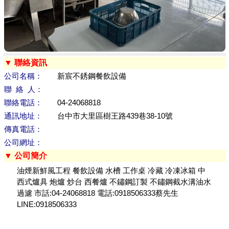
▼ 聯絡資訊
公司名稱：
新宸不銹鋼餐飲設備
聯 絡 人：
聯絡電話：
04-24068818
通訊地址：
台中市大里區樹王路439巷38-10號
傳真電話：
公司網址：
▼ 公司簡介
油煙新鮮風工程 餐飲設備 水槽 工作桌 冷藏 冷凍冰箱 中
西式爐具 炮爐 炒台 西餐爐 不鏽鋼訂製 不鏽鋼截水溝油水
過濾 市話:04-24068818 電話:0918506333蔡先生
LINE:0918506333