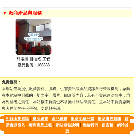
▼ 廠商產品與服務
靜電機 排油煙 工程
產品售價：188888
免責聲明：
本網站僅為提供廠商資料、服務、供需資訊或產品資訊自行登載機制，廠商
在本網站中刊載的一切文字、照片、圖形等內容，若有不實或違法情事，均
為刊登者之責任，本站概不負責也不承擔相關法律責任。且本站不負責廠商
與客戶間的任何諮詢、交易與爭議。
|
|
|
|
|
相關產業資訊
廠商總覽
產品總覽
廠商免費登錄
廠商供需資訊
供
|
|
|
|
|
需資訊發佈
廠商產品上載
網站服務說明
聯絡我們
留言板
網站首
頁