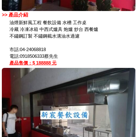
>> 產品介紹
油煙新鮮風工程 餐飲設備 水槽 工作桌
冷藏 冷凍冰箱 中西式爐具 炮爐 炒台 西餐爐
不鏽鋼訂製 不鏽鋼截水溝油水過濾
市話:04-24068818
電話:0918506333蔡先生
產品售價：$ 188888 元