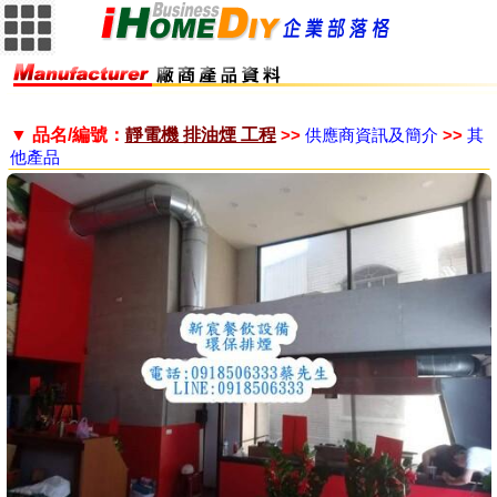
▼ 品名/編號：
靜電機 排油煙 工程
>>
供應商資訊及簡介
>>
其
他產品