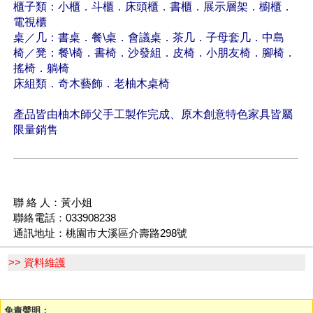
櫃子類：小櫃．斗櫃．床頭櫃．書櫃．展示層架．櫥櫃．
電視櫃
桌／几：書桌．餐\桌．會議桌．茶几．子母套几．中島
椅／凳：餐\椅．書椅．沙發組．皮椅．小朋友椅．腳椅．
搖椅．躺椅
床組類．奇木藝飾．老柚木桌椅
產品皆由柚木師父手工製作完成、原木創意特色家具皆屬
限量銷售
聯 絡 人：黃小姐
聯絡電話：033908238
通訊地址：桃園市大溪區介壽路298號
>> 資料維護
免責聲明：