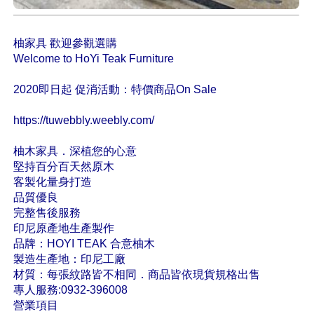
柚家具 歡迎參觀選購
Welcome to HoYi Teak Furniture
2020即日起 促消活動：特價商品On Sale
https://tuwebbly.weebly.com/
柚木家具．深植您的心意
堅持百分百天然原木
客製化量身打造
品質優良
完整售後服務
印尼原產地生產製作
品牌：HOYI TEAK 合意柚木
製造生產地：印尼工廠
材質：每張紋路皆不相同．商品皆依現貨規格出售
專人服務:0932-396008
營業項目