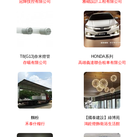
冠輝技控有限公司
雅砌設計工程有限公司
T8(G13)奈米燈管
HONDA系列
存暘有限公司
高雄義達聯合租車有限公司
麵粉
【國泰建設】綠博苑
禾泰什糧行
鴻銓燈飾衛浴生活館