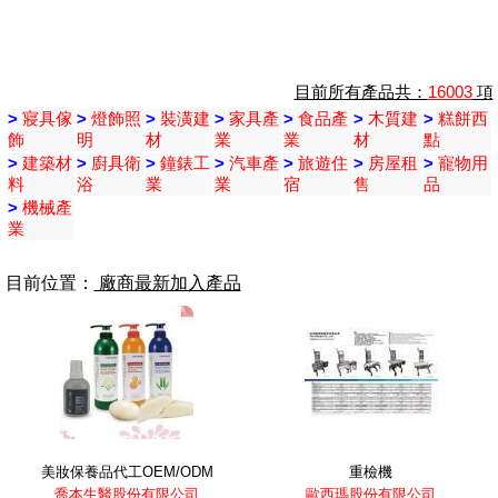
目前所有產品共：
16003
項
>
寢具傢
>
燈飾照
>
裝潢建
>
家具產
>
食品產
>
木質建
>
糕餅西
飾
明
材
業
業
材
點
>
建築材
>
廚具衛
>
鐘錶工
>
汽車產
>
旅遊住
>
房屋租
>
寵物用
料
浴
業
業
宿
售
品
>
機械產
業
目前位置：
廠商最新加入產品
美妝保養品代工OEM/ODM
重檢機
喬本生醫股份有限公司
歐西瑪股份有限公司