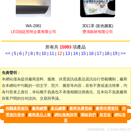
WA-2081
3D口罩 (彩色圖案)
LED冠廷照明企業有限公司
豐鴻衛材有限公司
所有共
15993
項產品
<<
5
6
7
8
9
10
11
12
13
14
15
16
17
18
19
>>
|
|
|
|
|
|
|
|
|
|
|
|
|
|
|
|
免責聲明：
本網站僅為提供廠商資料、服務、供需資訊或產品資訊自行登載機制，廠商
在本網站中刊載的一切文字、照片、圖形等內容，若有不實或違法情事，均
為刊登者之責任，本站概不負責也不承擔相關法律責任。且本站不負責廠商
與客戶間的任何諮詢、交易與爭議。
|
|
|
|
|
相關產業資訊
廠商總覽
產品總覽
廠商免費登錄
廠商供需資訊
供
|
|
|
|
|
需資訊發佈
廠商產品上載
網站服務說明
聯絡我們
留言板
網站首
頁
系統開發維護：弘承資訊有限公司