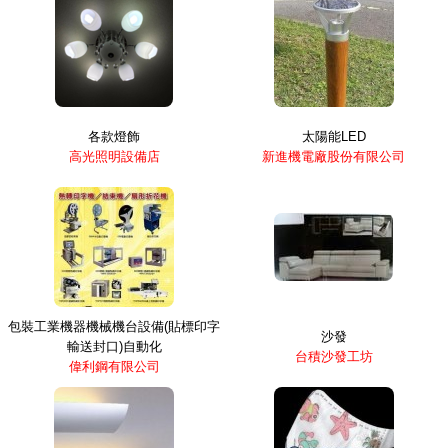
各款燈飾
太陽能LED
高光照明設備店
新進機電廠股份有限公司
包裝工業機器機械機台設備(貼標印字
沙發
輸送封口)自動化
台積沙發工坊
偉利鋼有限公司