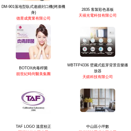
DM-901落地型臥式連續封口機(烤漆機
2835 客製彩色基板
身)
天禧光電科技有限公司
德昱成實業有限公司
WBTFP4336 壁藏式藍芽背景音樂播
BOTOX肉毒桿菌
放器
靚世紀時尚醫美集團
天鎂科技有限公司
TAF LOGO 溫度校正
中山區小坪數