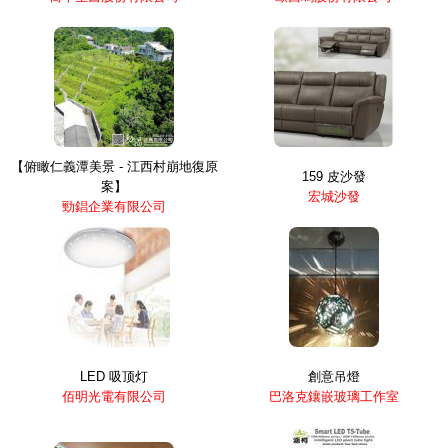
【俯瞰仁義潭美景 - 江西村崩地復原
159 皮沙發
案】
宏城沙發
勁錩企業有限公司
LED 吸顶灯
創意吊燈
佰明光電有限公司
巴洛克鑲嵌玻璃工作室