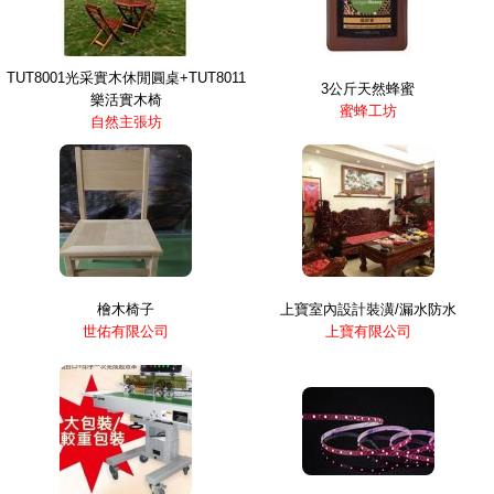
TUT8001光采實木休閒圓桌+TUT8011
3公斤天然蜂蜜
樂活實木椅
蜜蜂工坊
自然主張坊
檜木椅子
上寶室內設計裝潢/漏水防水
世佑有限公司
上寶有限公司