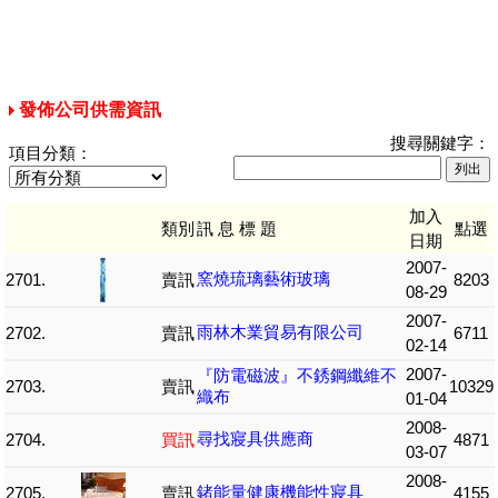
發佈公司供需資訊
搜尋關鍵字：
項目分類：
加入
類別
訊 息 標 題
點選
日期
2007-
窯燒琉璃藝術玻璃
2701.
賣訊
8203
08-29
2007-
雨林木業貿易有限公司
2702.
賣訊
6711
02-14
2007-
『防電磁波』不銹鋼纖維不
2703.
賣訊
10329
織布
01-04
2008-
尋找寢具供應商
2704.
買訊
4871
03-07
2008-
鍺能量健康機能性寢具
2705.
賣訊
4155