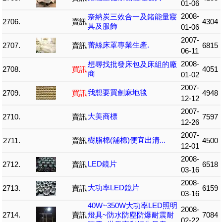
01-06
2008-
奈納炭三效合一及鍺能量寢
2706.
賣訊
4304
具及服飾
01-06
2007-
蕾絲床罩專業生產.
2707.
賣訊
6815
06-11
2008-
想尋找批發床包及床組的廠
2708.
買訊
4051
商
01-02
2007-
我想要買劍麻地毯
2709.
買訊
4948
12-12
2007-
大美商標
2710.
賣訊
7597
12-26
2007-
樹脂棉(舖棉)便宜出清...
2711.
賣訊
4500
12-01
2008-
LED鏡片
2712.
賣訊
6518
03-16
2008-
大功率LED鏡片
2713.
賣訊
6159
03-16
40W~350W大功率LED照明
2008-
2714.
賣訊
燈具~防水防塵防爆耐震耐
7084
02-22