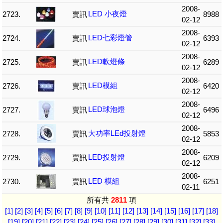
2008-
LED 小夜燈
2723.
賣訊
8988
02-12
2008-
LED七彩燈管
2724.
賣訊
6393
02-12
2008-
LED軟燈條
2725.
賣訊
6289
02-12
2008-
LED模組
2726.
賣訊
6420
02-12
2008-
LED球泡燈
2727.
賣訊
6496
02-12
2008-
大功率LEd投射燈
2728.
賣訊
5853
02-12
2008-
LED投射燈
2729.
賣訊
6209
02-12
2008-
LED 模組
2730.
賣訊
6251
02-11
所有共
2811
項
[1]
[2]
[3]
[4]
[5]
[6]
[7]
[8]
[9]
[10]
[11]
[12]
[13]
[14]
[15]
[16]
[17]
[18]
[19]
[20]
[21]
[22]
[23]
[24]
[25]
[26]
[27]
[28]
[29]
[30]
[31]
[32]
[33]