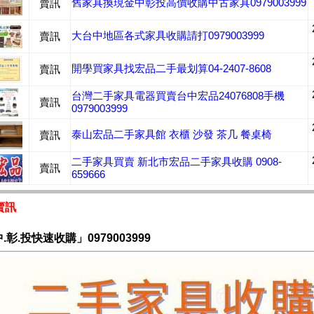
舊家具換現金中彰投高價收購中古家具0979003999
賣訊
大台中地區各式家具收購請打0979003999
賣訊
開學買家具找宏品二手最划算04-2407-8608
賣訊
台灣二手家具電器買賣台中宏品24076808手機
賣訊
0979003999
泰山宏品二手家具館 衣櫃 沙發 茶几 餐桌椅
賣訊
二手家具買賣 新北市宏品二手家具收購 0908-
賣訊
659666
賣訊
.彰.投快速收購」0979003999