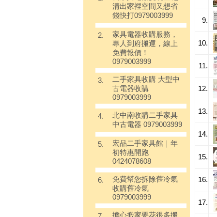
清出家裡空間又想省
錢快打0979003999
9.
家具電器收購服務，
2.
10.
專人到府搬運，線上
免費報價！
0979003999
11.
二手家具收購 大型中
3.
12.
古電器收購
0979003999
13.
北中南收購二手家具
4.
中古電器 0979003999
14.
宏品二手家具館｜年
5.
初特惠開跑
15.
0424078608
免費幫您拆除舊冷氣
16.
6.
收購舊冷氣
0979003999
17.
擔心搬家要花很多搬
7.