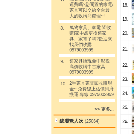
運費嗎?您閒置的家電/
18.
家具可以交給全台最
大的收購商處理~!
19.
萬物家具、家電 皆收
8.
20.
購!家中想更換舊家
具、家電了嗎?歡迎來
找我們收購
21.
0979003999
舊家具換現金中彰投
9.
22.
高價收購中古家具
0979003999
23.
2手家具家電回收賺現
10.
金~ 免費線上估價到府
24.
搬運 專線 0979003999
25.
>> 更多...
總瀏覽人次
(25064)
26.