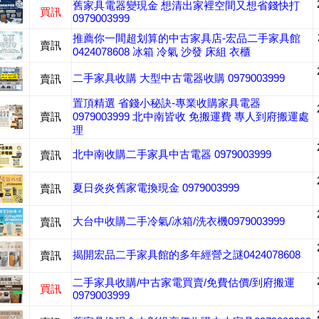
舊家具電器變現金 想清出家裡空間又想省錢快打
買訊
0979003999
推薦你一間超划算的中古家具店-宏品二手家具館
賣訊
0424078608 冰箱 冷氣 沙發 床組 衣櫃
二手家具收購 大型中古電器收購 0979003999
賣訊
置頂精選 省錢小秘訣-專業收購家具電器
賣訊
0979003999 北中南皆收 免搬運費 專人到府搬運處
理
北中南收購二手家具中古電器 0979003999
賣訊
夏日炎炎舊家電換現金 0979003999
賣訊
大台中收購二手冷氣/冰箱/洗衣機0979003999
賣訊
揭開宏品二手家具館的多年經營之謎0424078608
賣訊
二手家具收購/中古家電買賣/免費估價/到府搬運
買訊
0979003999