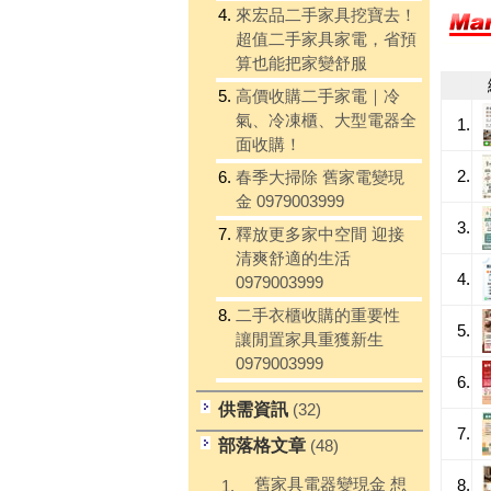
4.
來宏品二手家具挖寶去！
超值二手家具家電，省預
算也能把家變舒服
5.
高價收購二手家電｜冷
氣、冷凍櫃、大型電器全
1.
面收購！
2.
6.
春季大掃除 舊家電變現
金 0979003999
3.
7.
釋放更多家中空間 迎接
清爽舒適的生活
4.
0979003999
8.
二手衣櫃收購的重要性
5.
讓閒置家具重獲新生
0979003999
6.
供需資訊
(32)
7.
部落格文章
(48)
舊家具電器變現金 想
8.
1.