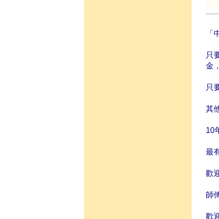
「中
只
金
只
其
1
最
歡迎
師
歡迎