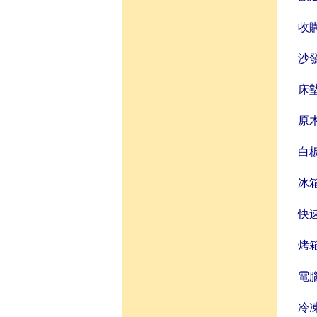
收
沙
床
原
白
冰
快
烤
電
冷