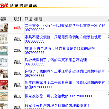
縮圖
類別
訊 息 標 題
二手書桌、化妝台可以收購嗎？評估重點一次了解
買訊
0979003999
家具不是沒價值，只是需要換個地方繼續被使用
賣訊
0979003999
餐\桌不再合適時，收購其實是更輕鬆的選擇
賣訊
0979003999
洗衣機換新了，舊的其實不用急著處理
賣訊
0979003999
床換了，舊的呢？二手床墊床架收購比你想得簡單
賣訊
0979003999
新年想換家具？二手家具家電，其實比你想的更有
賣訊
價值0979003999
搬家換沙發，可以交給我們！0979003999
賣訊
搬家換家具怎處理？找我們處理最快速！
賣訊