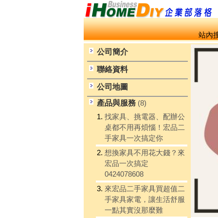
站內搜
公司簡介
聯絡資料
公司地圖
產品與服務
(8)
1.
找家具、挑電器、配辦公
桌都不用再煩惱！宏品二
手家具一次搞定你
2.
想換家具不用花大錢？來
宏品一次搞定
0424078608
3.
來宏品二手家具買超值二
手家具家電，讓生活舒服
一點其實沒那麼難