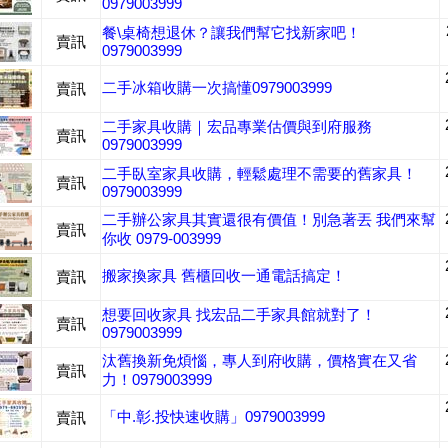
0979003999
餐\桌椅想退休？讓我們幫它找新家吧！
賣訊
0979003999
二手冰箱收購一次搞懂0979003999
賣訊
二手家具收購｜宏品專業估價與到府服務
賣訊
0979003999
二手臥室家具收購，輕鬆處理不需要的舊家具！
賣訊
0979003999
二手辦公家具其實還很有價值！別急著丟 我們來幫
賣訊
你收 0979-003999
搬家換家具 舊櫃回收一通電話搞定！
賣訊
想要回收家具 找宏品二手家具館就對了！
賣訊
0979003999
汰舊換新免煩惱，專人到府收購，價格實在又省
賣訊
力！0979003999
「中.彰.投快速收購」0979003999
賣訊