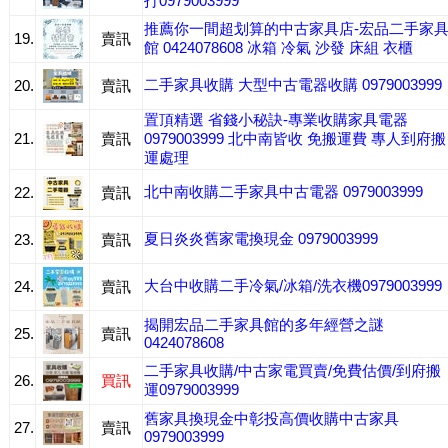
打0979003999
推薦你一間超划算的中古家具店-宏品二手家
19.
賣訊
館 0424078608 冰箱 冷氣 沙發 床組 衣櫃
二手家具收購 大型中古電器收購 0979003999
20.
賣訊
置頂精選 省錢小秘訣-專業收購家具電器
21.
賣訊
0979003999 北中南皆收 免搬運費 專人到府搬
運處理
北中南收購二手家具中古電器 0979003999
22.
賣訊
夏日炎炎舊家電換現金 0979003999
23.
賣訊
大台中收購二手冷氣/冰箱/洗衣機0979003999
24.
賣訊
揭開宏品二手家具館的多年經營之謎
25.
賣訊
0424078608
二手家具收購/中古家電買賣/免費估價/到府搬
26.
買訊
運0979003999
舊家具換現金中彰投高價收購中古家具
27.
賣訊
0979003999