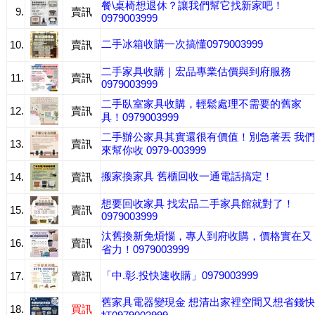
餐\桌椅想退休？讓我們幫它找新家吧！
9.
賣訊
0979003999
二手冰箱收購一次搞懂0979003999
10.
賣訊
二手家具收購｜宏品專業估價與到府服務
11.
賣訊
0979003999
二手臥室家具收購，輕鬆處理不需要的舊家
12.
賣訊
具！0979003999
二手辦公家具其實還很有價值！別急著丟 我們
13.
賣訊
來幫你收 0979-003999
搬家換家具 舊櫃回收一通電話搞定！
14.
賣訊
想要回收家具 找宏品二手家具館就對了！
15.
賣訊
0979003999
汰舊換新免煩惱，專人到府收購，價格實在又
16.
賣訊
省力！0979003999
「中.彰.投快速收購」0979003999
17.
賣訊
舊家具電器變現金 想清出家裡空間又想省錢快
18.
買訊