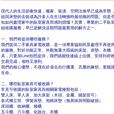
現代人的生活節奏快速，搬家、裝潢、空間汰換早已成為常態
組與床墊的去留成為許多人在生活轉換時最頭痛的問題。你是
知如何處理家中的臥室家具而感到煩惱？其實，專業的二手臥
組收購服務，早已是解決這類問題最實用的解方之一。
一、我們有提供哪些服務？
我們提供二手家具家電收購，是一項專業協助民眾處理不再使
的服務。對於功能正常、外觀無重大瑕疵的床架、床墊、衣櫃
具，只要加Line拍照提供，我們就能快速線上估價、安排到府
交易完成，省時又便利。
我們的核心優勢，不僅在於省去自行搬運、丟棄的麻煩，更能
生命。
二、哪些臥室家具可被收購？
常見可收購的臥室家具與相關家電種類包括：
雙人床、單人床、加大床架（木頭、金屬、鐵架皆可）
各式獨立筒、彈簧床墊、泡棉床墊（無異味與明顯破損）
床頭櫃、收納櫃、矮櫃
五斗櫃、六斗櫃、化妝台、衣櫃