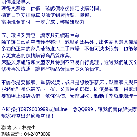
明傳送給專人。
獲得免費線上估價，確認價格後排定收購時間。
指定日期安排專車與師傅到府拆裝、搬運。
當場現金支付，一次完成，輕鬆無壓力！
五、環保又實惠，讓家具延續新生命
除了讓自己的空間獲得整理、減壓的效果外，出售家具還具備
多功能正常的家具若能進入二手市場，不但可減少浪費，也能
以更實惠的價格購得高品質家具。
床墊與床組這類大型家具特別不容易自行處理，透過我們能安
修後再次流通，讓這些物品發揮更長久的價值。
不論你是要搬家、重新裝潢，或只是想換張新床，臥室家具與
服務絕對是你最安心、省力又實用的選擇。即使是家電一併處
要拍照上傳給我們，幫你估價、安排回收，動動手指就能處理
立即撥打0979003999或加Line：@QQ999，讓我們替你解
幫家裡空出舒適新空間！
聯 絡 人：林先生
聯絡電話：04-24078608