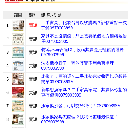
縮圖
類別
訊 息 標 題
二手書桌、化妝台可以收購嗎？評估重點一次
1.
買訊
了解0979003999
家具不是沒價值，只是需要換個地方繼續被使
2.
賣訊
用0979003999
餐\桌不再合適時，收購其實是更輕鬆的選擇
3.
賣訊
0979003999
洗衣機換新了，舊的其實不用急著處理
4.
賣訊
0979003999
床換了，舊的呢？二手床墊床架收購比你想得
5.
賣訊
簡單0979003999
新年想換家具？二手家具家電，其實比你想的
6.
賣訊
更有價值0979003999
搬家換沙發，可以交給我們！0979003999
7.
賣訊
搬家換家具怎處理？找我們處理最快速！
8.
賣訊
0979003999