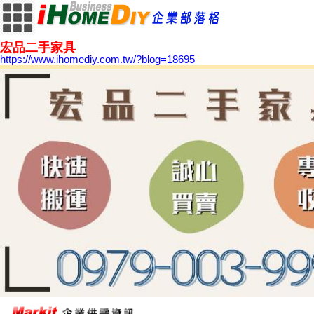
宏品二手家具
https://www.ihomediy.com.tw/?blog=18695