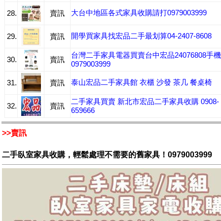
大台中地區各式家具收購請打0979003999
28.
賣訊
開學買家具找宏品二手最划算04-2407-8608
29.
賣訊
台灣二手家具電器買賣台中宏品24076808手機
30.
賣訊
0979003999
泰山宏品二手家具館 衣櫃 沙發 茶几 餐桌椅
31.
賣訊
二手家具買賣 新北市宏品二手家具收購 0908-
32.
賣訊
659666
>>賣訊
二手臥室家具收購，輕鬆處理不需要的舊家具！0979003999