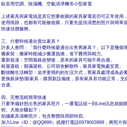
臥室用空調、除濕機、空氣清淨機等小型家電
上述家具與家電或是其它想要收購的家具家電若仍可正常使用
使用痕跡，也都有可能被收購，只要先提供清楚的照片與簡單
快速估價服務。
三、什麼時候適合賣出家具？
許多人會問：「我什麼時候最適合出售舊家具？」以下是幾個
搬家前：搬家時能減少搬運負擔，省下費用與精力。
重新裝潢：空間風格改變後，原本的家具可能不再合適。
租屋退租：期滿退租、公司宿舍解散時，家具家電無處安置。
斷捨離生活轉型：追求更簡約的生活方式，舊家具處理成為必
更換新床墊/新家具：購買新設備後，原有家具若功能正常，交
合適。
四、完整流程簡單快速
只要準備好想出售的家具照片，一通電話或一則Line訊息就能
程。大致步驟如下：
拍攝家具清晰照片，包含整體與局部特寫。
加入Line（ID：@QQ999）或撥打電話0979003999，將照